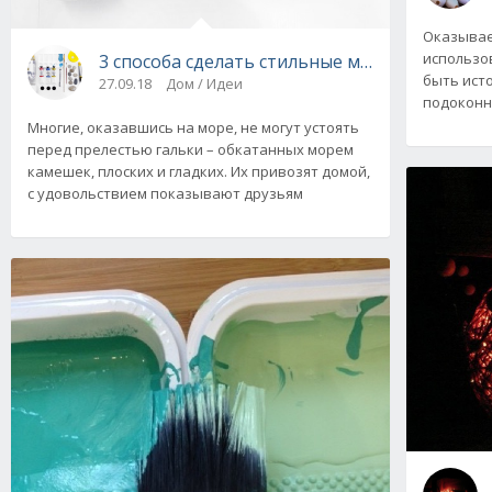
Оказывае
использо
3 способа сделать стильные магниты из мо
быть ист
27.09.18
Дом / Идеи
подоконн
Многие, оказавшись на море, не могут устоять
перед прелестью гальки – обкатанных морем
камешек, плоских и гладких. Их привозят домой,
с удовольствием показывают друзьям