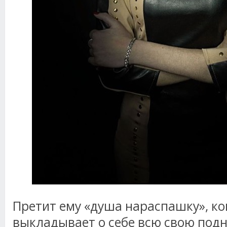
Претит ему «душа нараспашку», ко
выкладывает о себе всю свою подн