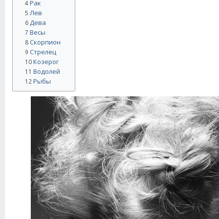
Рак
4
Лев
5
Дева
6
Весы
7
Скорпион
8
Стрелец
9
Козерог
10
Водолей
11
Рыбы
12