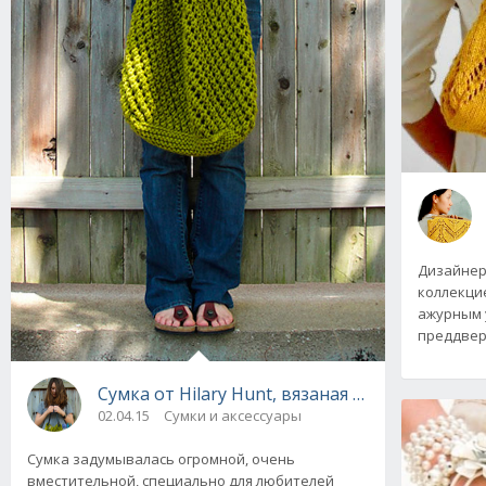
Дизайнер
коллекци
ажурным 
преддвер
Сумка от Hilary Hunt, вязаная спицами
02.04.15
Сумки и аксессуары
Сумка задумывалась огромной, очень
вместительной, специально для любителей