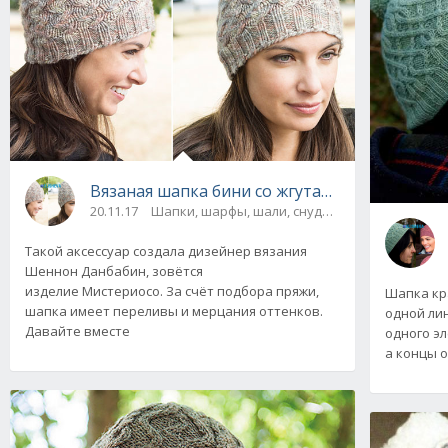
Вязаная шапка бини со жгутами "Мистериос
20.11.17
Шапки, шарфы, шали, снуды и палантины
Такой аксессуар создала дизейнер вязания
Шеннон Данбабин, зовётся
изделие Мистериосо. За счёт подбора пряжи,
Шапка кр
шапка имеет переливы и мерцания оттенков.
одной ли
Давайте вместе
одного эл
а концы 