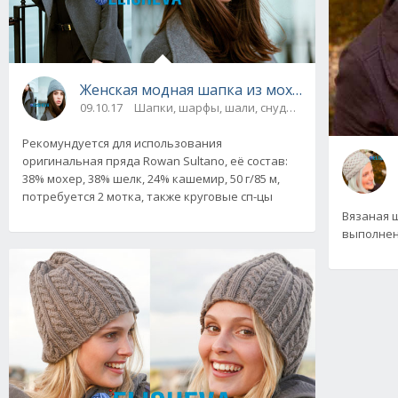
Женская модная шапка из мохера от Rowan
09.10.17
Шапки, шарфы, шали, снуды и палантины
Рекомундуется для использования
оригинальная пряда Rowan Sultano, её состав:
38% мохер, 38% шелк, 24% кашемир, 50 г/85 м,
потребуется 2 мотка, также круговые сп-цы
Вязаная 
выполнен