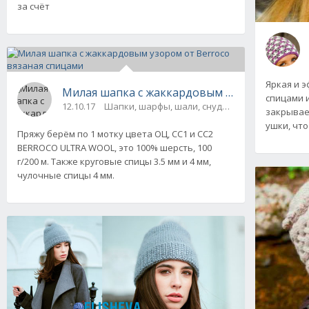
за счёт
Яркая и 
Милая шапка с жаккардовым узором от Berr
спицами 
12.10.17
Шапки, шарфы, шали, снуды и палантины
закрывае
ушки, чт
Пряжу берём по 1 мотку цвета ОЦ, СС1 и СС2
BERROCO ULTRA WOOL, это 100% шерсть, 100
г/200 м. Также круговые спицы 3.5 мм и 4 мм,
чулочные спицы 4 мм.