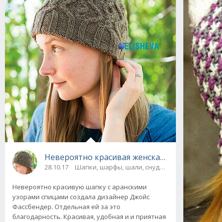
Невероятно красивая женская шапка с аран
28.10.17
Шапки, шарфы, шали, снуды и палантины
Невероятно красивую шапку с аранскими
узорами спицами создала дизайнер Джойс
Фассбендер. Отдельная ей за это
благодарность. Красивая, удобная и и приятная