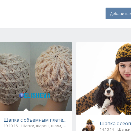
Добавить 
ИСАНИЕ, СХЕМЫ + ВИДЕО
Шапка с объёмным плетёным узором от Gretchen Trac
Шапка с лео
ны
19.10.16
Шапки, шарфы, шали, снуды и палантины
14.10.14
Шапки,