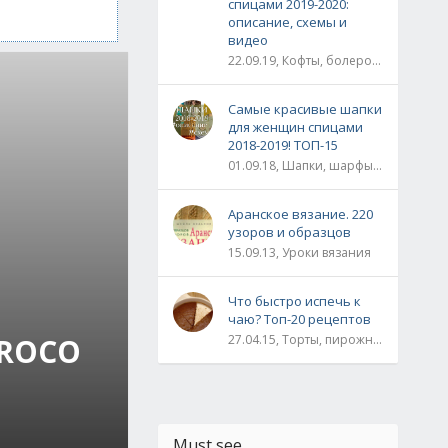
спицами 2019-2020:
описание, схемы и
видео
22.09.19, Кофты, болеро, жакеты, жилеты, пуловеры и свитера
Самые красивые шапки
для женщин спицами
2018-2019! ТОП-15
01.09.18, Шапки, шарфы, шали, снуды и палантины
Аранское вязание. 220
узоров и образцов
15.09.13, Уроки вязания
Что быстро испечь к
чаю? Топ-20 рецептов
ROCO
27.04.15, Торты, пирожные, рулеты / Булки, пироги / Печенье, кексы, маффины / На скорую руку
Must see