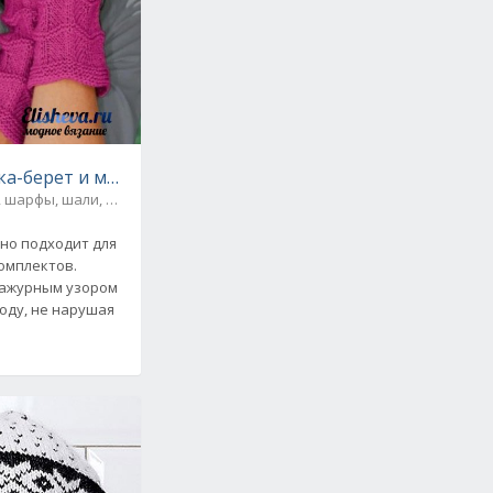
ка-берет и митенки вязаные спицами
 шарфы, шали, снуды и палантины
но подходит для
омплектов.
 ажурным узором
оду, не нарушая