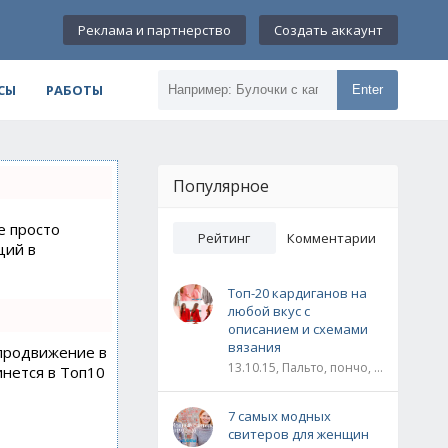
Реклама и партнерство
Создать аккаунт
СЫ
РАБОТЫ
Enter
Популярное
е просто
Рейтинг
Комментарии
ций в
Топ-20 кардиганов на
любой вкус с
описанием и схемами
вязания
 продвижение в
13.10.15, Пальто, пончо, кардиганы
инется в Топ10
7 самых модных
свитеров для женщин