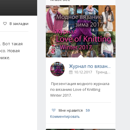
В закладки
. Вот такая
oco. Новая
ниже.
Журнал по вязанию Love of Knitting выпуск Зима 2017
10.12.2017
Тренды / Вдохновение
Презентация модного журнала
по вязанию Love of Knitting
Winter 2017.
Мне нравится
59
Комментировать