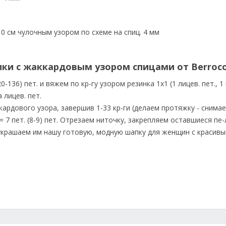
10 см чулочным узором по схеме на спиц. 4 мм
пки с жаккардовым узором спицами от Berroc
136) пет. и вяжем по кр-гу узором резинка 1х1 (1 лицев. пет., 1 и
 лицев. пет.
рдового узора, завершив 1-33 кр-ги (делаем протяжку - снимаем
 = 7 пет. (8-9) пет. Отрезаем ниточку, закрепляем оставшиеся пе-
 украшаем им нашу готовую, модную шапку для женщин с красив