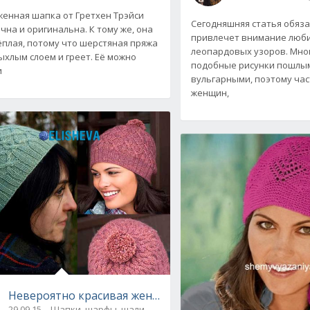
енная шапка от Гретхен Трэйси
Сегодняшняя статья обяз
чна и оригинальна. К тому же, она
привлечет внимание люб
ёплая, потому что шерстяная пряжа
леопардовых узоров. Мно
ыхлым слоем и греет. Её можно
подобные рисунки пошлы
и
вульгарными, поэтому ча
женщин,
Невероятно красивая женская шапка от Kate Gagnon O
29.09.15
Шапки, шарфы, шали, снуды и палантины