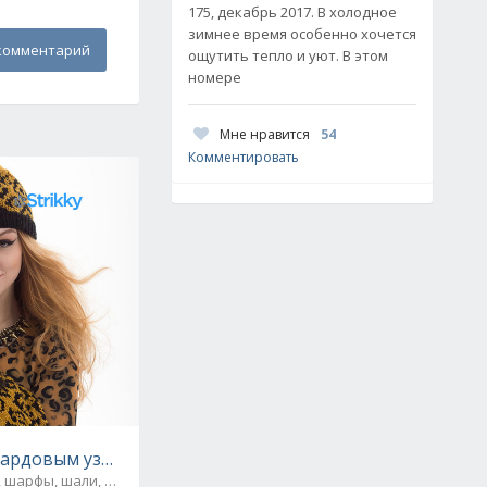
175, декабрь 2017. В холодное
зимнее время особенно хочется
комментарий
ощутить тепло и уют. В этом
номере
Мне нравится
54
Комментировать
y вязаная спицами
пардовым узором вязаная спицами
 шарфы, шали, снуды и палантины