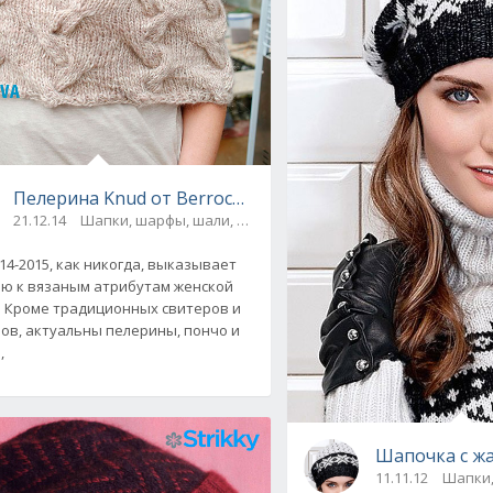
owan с меховым помпоном
ны
Пелерина Knud от Berroco, вязаная спицами
21.12.14
Шапки, шарфы, шали, снуды и палантины
14-2015, как никогда, выказывает
ю к вязаным атрибутам женской
 Кроме традиционных свитеров и
ов, актуальны пелерины, пончо и
,
Шапочка с ж
сти с узором косы Ice Age от Drops Design: описание и схема
11.11.12
Шапки,