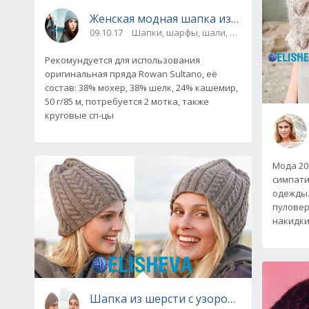
Женская модная шапка из мохера от R
09.10.17
Шапки, шарфы, шали, снуды и паланти
Рекомундуется для использования
оригинальная пряда Rowan Sultano, её
состав: 38% мохер, 38% шелк, 24% кашемир,
50 г/85 м, потребуется 2 мотка, также
круговые сп-цы
Мода 20
симпати
одежды.
пуловер
накидки
Шапка из шер