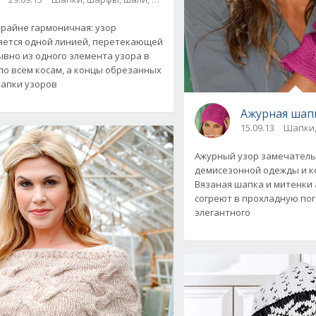
райне гармоничная: узор
аранским узором от Джойс Фассбендер
яется одной линией, перетекающей
ны
вно из одного элемента узора в
 по всем косам, а концы обрезанных
апки узоров
Ажурная шап
15.09.13
Шапки,
Ажурный узор замечатель
демисезонной одежды и к
Вязаная шапка и митенки
согреют в прохладную пог
элегантного