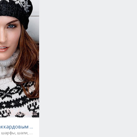
аккардовым узором вязаная спицами
 шарфы, шали, снуды и палантины