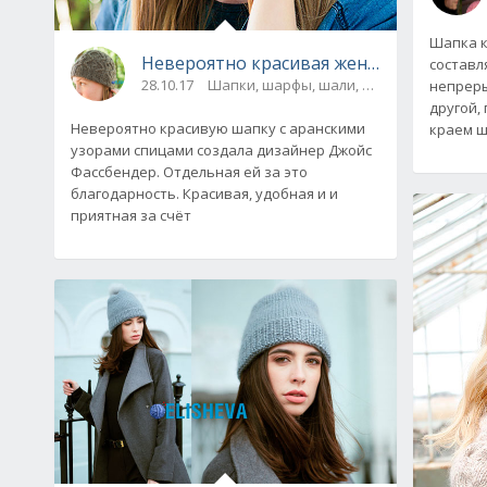
Шапка к
Невероятно красивая женская шапка с 
составл
28.10.17
Шапки, шарфы, шали, снуды и паланти
непреры
другой,
Невероятно красивую шапку с аранскими
краем ш
узорами спицами создала дизайнер Джойс
Фассбендер. Отдельная ей за это
благодарность. Красивая, удобная и и
приятная за счёт