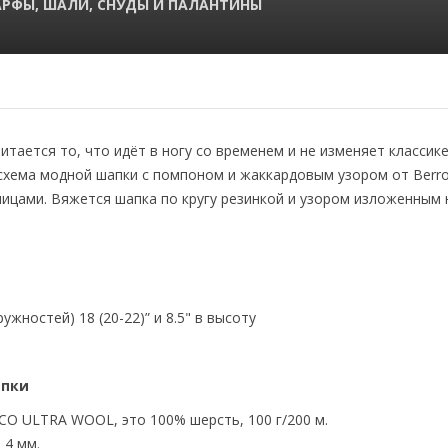
АРФЫ, ШАЛИ, СНУДЫ И ПАЛАНТИНЫ
итается то, что идёт в ногу со временем и не изменяет классике
 схема модной шапки с помпоном и жаккардовым узором от Berr
ицами. Вяжется шапка по кругу резинкой и узором изложенным 
жностей) 18 (20-22)” и 8.5" в высоту
апки
CO ULTRA WOOL, это 100% шерсть, 100 г/200 м.
 4 мм.