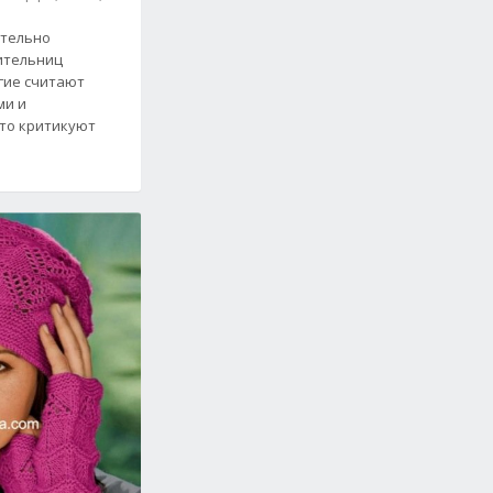
ательно
ительниц
гие считают
ми и
сто критикуют
sborn. Бесплатная схема