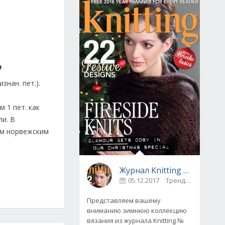
o
знан. пет.).
 1 пет. как
ли. В
ым норвежским
Журнал Knitting № 175, декабрь 2017
05.12.2017
Тренды
0
Представляем вашему
вниманию зимнюю коллекцию
вязания из журнала Knitting №