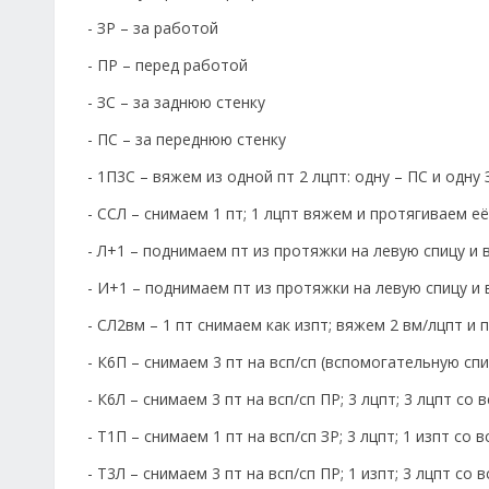
- ЗР – за работой
- ПР – перед работой
- ЗС – за заднюю стенку
- ПС – за переднюю стенку
- 1П3С – вяжем из одной пт 2 лцпт: одну – ПС и одну 
- ССЛ – снимаем 1 пт; 1 лцпт вяжем и протягиваем е
- Л+1 – поднимаем пт из протяжки на левую спицу и
- И+1 – поднимаем пт из протяжки на левую спицу и
- СЛ2вм – 1 пт снимаем как изпт; вяжем 2 вм/лцпт и 
- К6П – снимаем 3 пт на всп/сп (вспомогательную спиц
- К6Л – снимаем 3 пт на всп/сп ПР; 3 лцпт; 3 лцпт со в
- Т1П – снимаем 1 пт на всп/сп ЗР; 3 лцпт; 1 изпт со в
- Т3Л – снимаем 3 пт на всп/сп ПР; 1 изпт; 3 лцпт со в