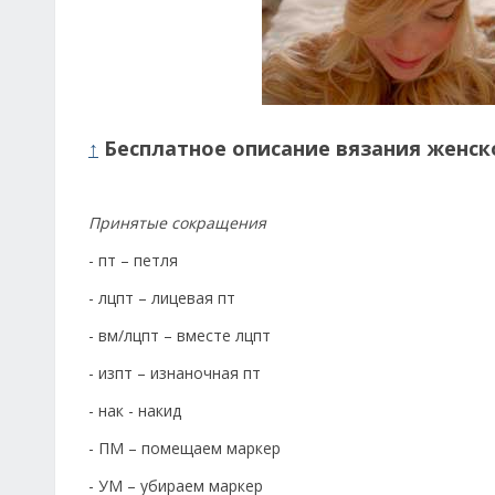
↑
Бесплатное описание вязания женск
Принятые сокращения
- пт – петля
- лцпт – лицевая пт
- вм/лцпт – вместе лцпт
- изпт – изнаночная пт
- нак - накид
- ПМ – помещаем маркер
- УМ – убираем маркер