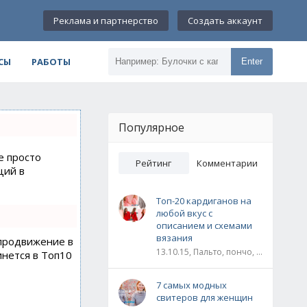
Реклама и партнерство
Создать аккаунт
СЫ
РАБОТЫ
Enter
Популярное
е просто
Рейтинг
Комментарии
ций в
Топ-20 кардиганов на
любой вкус с
описанием и схемами
вязания
 продвижение в
13.10.15, Пальто, пончо, кардиганы
инется в Топ10
7 самых модных
свитеров для женщин