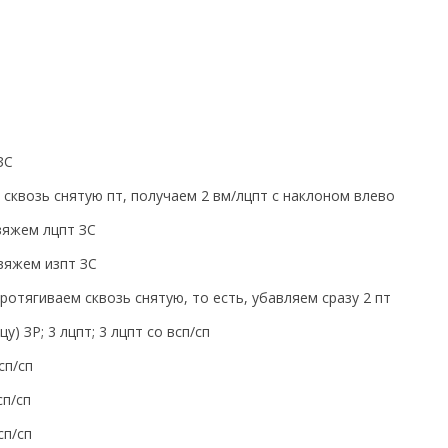
ЗС
ё сквозь снятую пт, получаем 2 вм/лцпт с наклоном влево
 вяжем лцпт ЗС
 вяжем изпт ЗС
протягиваем сквозь снятую, то есть, убавляем сразу 2 пт
у) ЗР; 3 лцпт; 3 лцпт со всп/сп
сп/сп
сп/сп
сп/сп