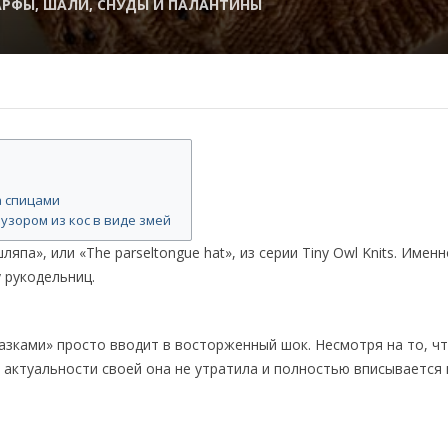
АРФЫ, ШАЛИ, СНУДЫ И ПАЛАНТИНЫ
а спицами
зором из кос в виде змей
япа», или «The parseltongue hat», из серии Tiny Owl Knits. Имен
 рукодельниц.
азками» просто вводит в восторженный шок. Несмотря на то, ч
 актуальности своей она не утратила и полностью вписывается