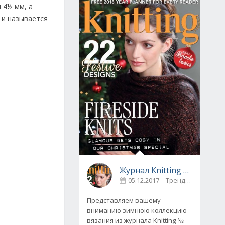
 4½ мм, а
 и называется
Журнал Knitting № 175, декабрь 2017
05.12.2017
Тренды
0
Представляем вашему
вниманию зимнюю коллекцию
вязания из журнала Knitting №