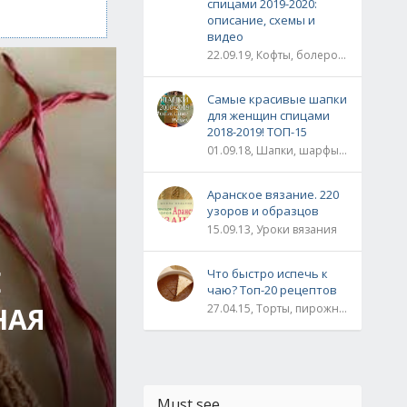
спицами 2019-2020:
описание, схемы и
видео
22.09.19, Кофты, болеро, жакеты, жилеты, пуловеры и свитера
Самые красивые шапки
для женщин спицами
2018-2019! ТОП-15
01.09.18, Шапки, шарфы, шали, снуды и палантины
Аранское вязание. 220
узоров и образцов
15.09.13, Уроки вязания
E
Что быстро испечь к
чаю? Топ-20 рецептов
НАЯ
27.04.15, Торты, пирожные, рулеты / Булки, пироги / Печенье, кексы, маффины / На скорую руку
Must see