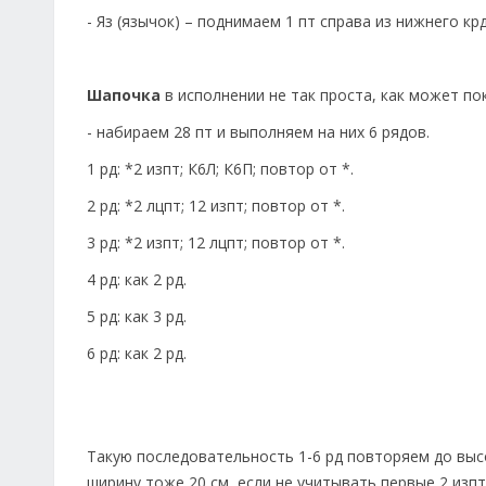
- Яз (язычок) – поднимаем 1 пт справа из нижнего к
Шапочка
в исполнении не так проста, как может по
- набираем 28 пт и выполняем на них 6 рядов.
1 рд: *2 изпт; К6Л; К6П; повтор от *.
2 рд: *2 лцпт; 12 изпт; повтор от *.
3 рд: *2 изпт; 12 лцпт; повтор от *.
4 рд: как 2 рд.
5 рд: как 3 рд.
6 рд: как 2 рд.
Такую последовательность 1-6 рд повторяем до высо
ширину тоже 20 см, если не учитывать первые 2 изпт