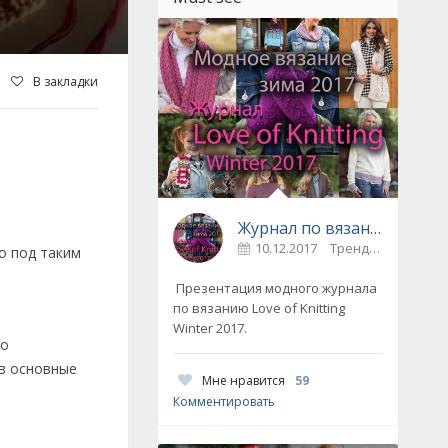
В закладки
Журнал по вязанию Love of Knitting выпуск Зима 2017
10.12.2017
Тренды / Вдохновение
но под таким
Презентация модного журнала
по вязанию Love of Knitting
Winter 2017.
то
 в основные
Мне нравится
59
Комментировать