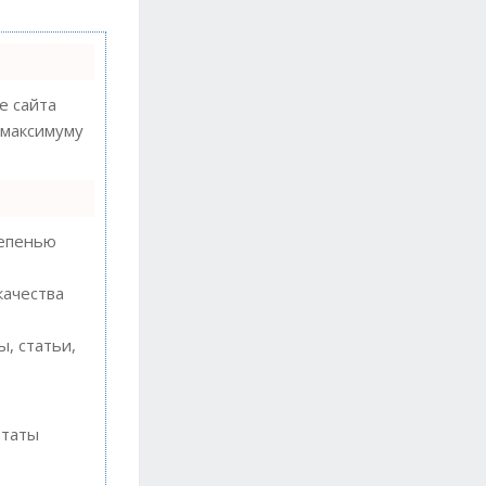
 сайта
 максимуму
тепенью
качества
, статьи,
ьтаты