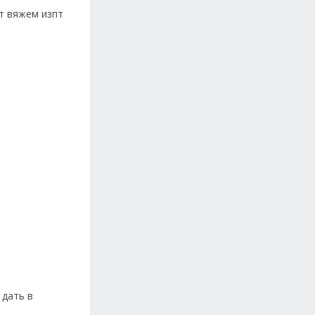
пт вяжем изпт
 дать в