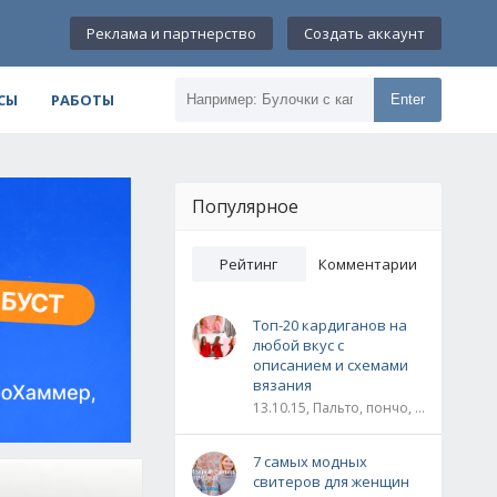
Реклама и партнерство
Создать аккаунт
СЫ
РАБОТЫ
Enter
Популярное
Рейтинг
Комментарии
Топ-20 кардиганов на
любой вкус с
описанием и схемами
вязания
13.10.15, Пальто, пончо, кардиганы
7 самых модных
свитеров для женщин