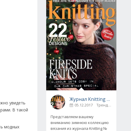
Журнал Knitting № 175, декабрь 2017
ожно увидеть
05.12.2017
Тренды
0
рами. В такой
Представляем вашему
вниманию зимнюю коллекцию
ть модных
вязания из журнала Knitting №