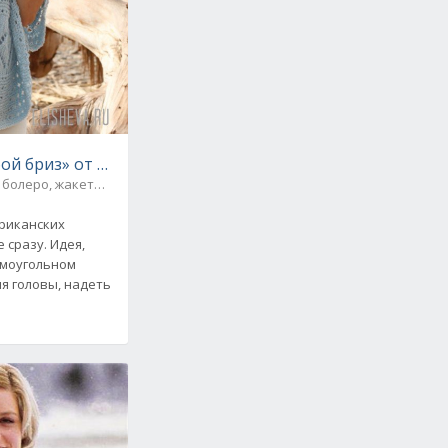
язаное спицами
ой бриз» от Drops Design, вязаный спицами
 болеро, жакеты, жилеты, пуловеры и свитера / Пальто, пончо, кард
риканских
 сразу. Идея,
рямоугольном
я головы, надеть