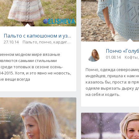
Пальто с капюшоном и узором из кос "Cappuccino", в
ops Design, вязаный спицами
27.10.14
Пальто, пончо, кардиганы
Пончо «Голуб
менном модном мире вязаные
01.08.14
Кофты,
являются самыми стильными
среди топовых в сезоне осень-
Пончо, одежда североаме
4-2015. Хотя, и это явно не новость,
индейцев, пришла к нам не
е вещи всегда
казалось бы, проста: в п
одеяле вырезать дырку дл
на себя и ходить.