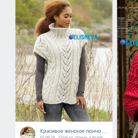
Красивое женское пончо от Drops Desi
07.09.16
Пальто, пончо, кардиганы