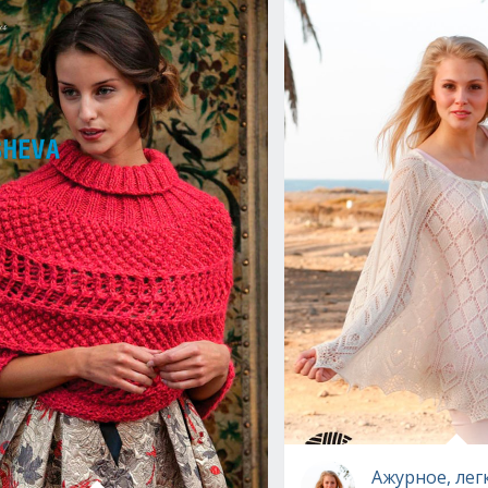
gn вязаное спицами
Ажурное, лег