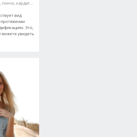
, пончо, кардиганы
и
ствует вид
а протяжении
дификациях. Это,
е можете увидеть