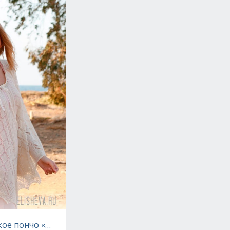
кое пончо «Медовый месяц» от Drops Design, вязаный 