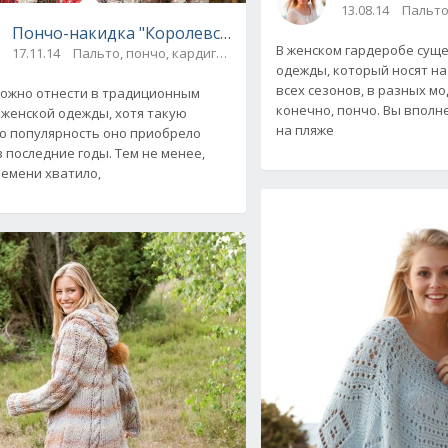
13.08.14
Пальто
Пончо-накидка "Королевская грация", вязаное спицам
В женском гардеробе суще
17.11.14
Пальто, пончо, кардиганы
одежды, который носят н
всех сезонов, в разных мо
ожно отнести в традиционным
конечно, пончо. Вы вполн
женской одежды, хотя такую
на пляже
 популярность оно приобрело
в последние годы. Тем не менее,
ремени хватило,