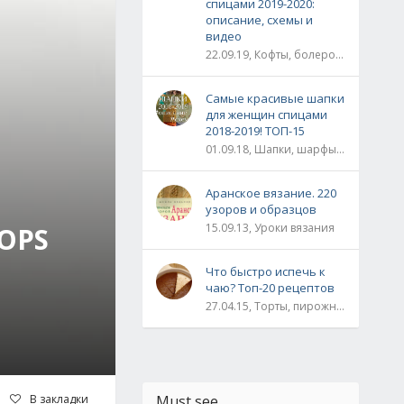
спицами 2019-2020:
описание, схемы и
видео
22.09.19, Кофты, болеро, жакеты, жилеты, пуловеры и свитера
Самые красивые шапки
для женщин спицами
2018-2019! ТОП-15
01.09.18, Шапки, шарфы, шали, снуды и палантины
Аранское вязание. 220
узоров и образцов
15.09.13, Уроки вязания
OPS
Что быстро испечь к
чаю? Топ-20 рецептов
27.04.15, Торты, пирожные, рулеты / Булки, пироги / Печенье, кексы, маффины / На скорую руку
В закладки
Must see