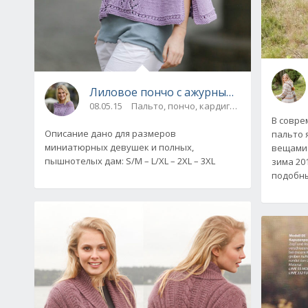
Лиловое пончо с ажурным узором от Dr
08.05.15
Пальто, пончо, кардиганы
В совре
Описание дано для размеров
пальто 
миниатюрных девушек и полных,
вещами 
пышнотелых дам: S/M – L/XL – 2XL – 3XL
зима 201
подобны