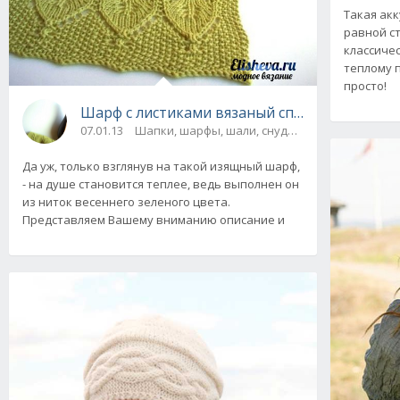
Такая ак
равной с
классиче
теплому п
просто!
Шарф с листиками вязаный спицами
07.01.13
Шапки, шарфы, шали, снуды и палантины
Да уж, только взглянув на такой изящный шарф,
- на душе становится теплее, ведь выполнен он
из ниток весеннего зеленого цвета.
Представляем Вашему вниманию описание и