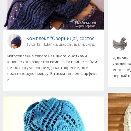
Комплект "Озорница", состоящий из шарфа 
18.02.13
Шапки, шарфы, шали, снуды и палантины
Изготовление такого изящного, с нотками
И, вновь 
юношеского озорства комплекта принесет Вам
каждой ж
не только душевное удовлетворение, но и
много, ве
практическую пользу. В таком теплом шарфике
первый в
и