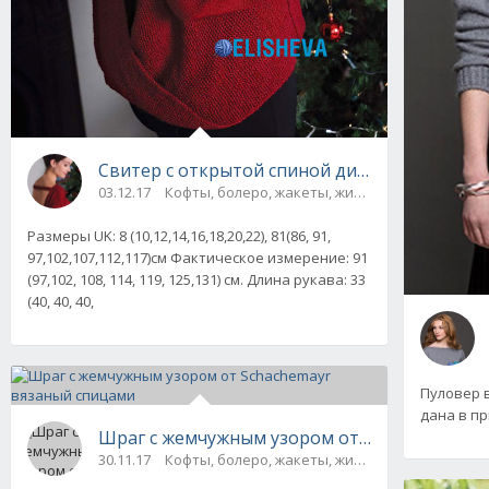
Свитер с открытой спиной дизайна Jo Allpor
03.12.17
Кофты, болеро, жакеты, жилеты, пуловеры и 
Размеры UK: 8 (10,12,14,16,18,20,22), 81(86, 91,
97,102,107,112,117)cм Фактическое измерение: 91
(97,102, 108, 114, 119, 125,131) см. Длина рукава: 33
(40, 40, 40,
Пуловер 
дана в при
Шраг с жемчужным узором от Schachemayr 
30.11.17
Кофты, болеро, жакеты, жилеты, пуловеры и 