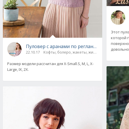
Этот пуло
которой 
поверхно
Пуловер с аранами по реглану от Vogue Knit
довольно
22.10.17
Кофты, болеро, жакеты, жилеты, пуловеры и 
Размер модели рассчитан для X-Small.S, M, L, X-
Large, IX, 2X.