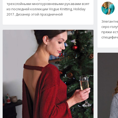
трехслойными многоуровневыми рукавами взят
из последней коллекции Vogue Knitting, Holiday
2017. Дизанер этой праздничной
Элегантн
серо-голу
пряжи ест
специфич