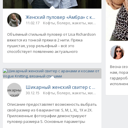
Женский пуловер «Амбра» с коротким рукаво
11.02.17
Кофты, болеро, жакеты, жилеты, пуловеры и 
Объёмный стильный пуловер от Lisa Richardson
вяжется из тонкой пряжи в 2 нити. Пряжа
пушистая, узор рельефный – всё это
способствует появлению актуального
Весна сез
нам, пор
гардероба
исполнени
Шикарный женский свитер с аранами и косам
30.12.15
Кофты, болеро, жакеты, жилеты, пуловеры и 
Описание предоставляет возможность выбрать
свой размер из 6 вариантов: S, М, L, XL, 1X и 2Х.
Приложенные фотографии демонстрируют
пуловер размера S. Основные параметры