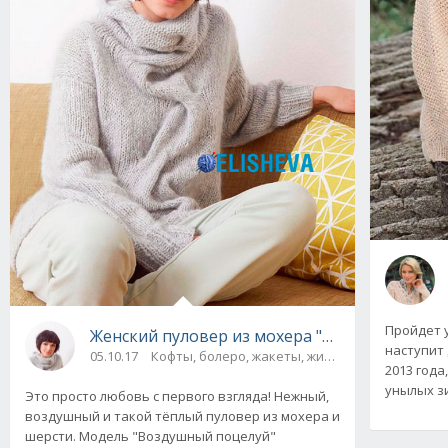
Пройдет 
Женский пуловер из мохера "Воздушный по
наступит
05.10.17
Кофты, болеро, жакеты, жилеты, пуловеры и 
2013 года
унылых з
Это просто любовь с первого взгляда! Нежный,
воздушный и такой тёплый пуловер из мохера и
шерсти. Модель "Воздушный поцелуй"