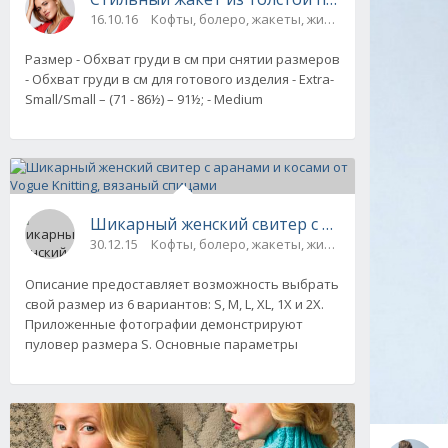
16.10.16
Кофты, болеро, жакеты, жилеты, пуловеры и 
Размер - Обхват груди в см при снятии размеров
- Обхват груди в см для готового изделия - Extra-
Small/Small – (71 - 86½) – 91½; - Medium
Шикарный женский свитер с аранами и косам
30.12.15
Кофты, болеро, жакеты, жилеты, пуловеры и 
Описание предоставляет возможность выбрать
свой размер из 6 вариантов: S, М, L, XL, 1X и 2Х.
Приложенные фотографии демонстрируют
пуловер размера S. Основные параметры