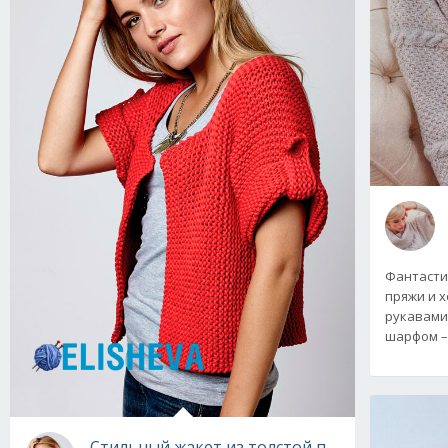
Фантасти
пряжи и х
рукавами
шарфом –
Стильный жакет из толстой пряжи с платоч