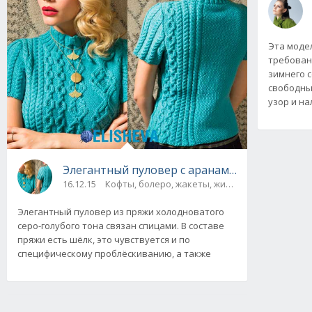
Эта моде
требован
зимнего с
свободны
узор и н
Элегантный пуловер с аранами из журнала Vo
16.12.15
Кофты, болеро, жакеты, жилеты, пуловеры и 
Элегантный пуловер из пряжи холодноватого
серо-голубого тона связан спицами. В составе
пряжи есть шёлк, это чувствуется и по
специфическому проблёскиванию, а также