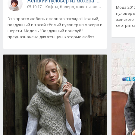
Женский пуловер из мохера "Воздушный по
05.10.17
Кофты, болеро, жакеты, жилеты, пуловеры и 
Мода 201
пуловер 
Это просто любовь с первого взгляда! Нежный,
женского
воздушный и такой тёплый пуловер из мохера и
смотрится
шерсти. Модель "Воздушный поцелуй"
предназначена для женщин, которые любят