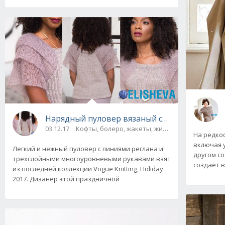
Нарядный пуловер вязаный спицами от Vogue
03.12.17
Кофты, болеро, жакеты, жилеты, пуловеры и с
На редкос
включая 
Легкий и нежный пуловер с линиями реглана и
другом с
трехслойными многоуровневыми рукавами взят
создаёт 
из последней коллекции Vogue Knitting, Holiday
2017. Дизанер этой праздничной