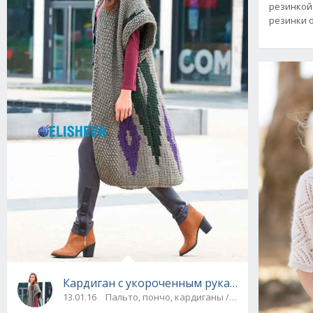
резинкой 
резинки 
Кардиган с укороченным рукавом и интарси
13.01.16
Пальто, пончо, кардиганы / Кофты, болеро, ж