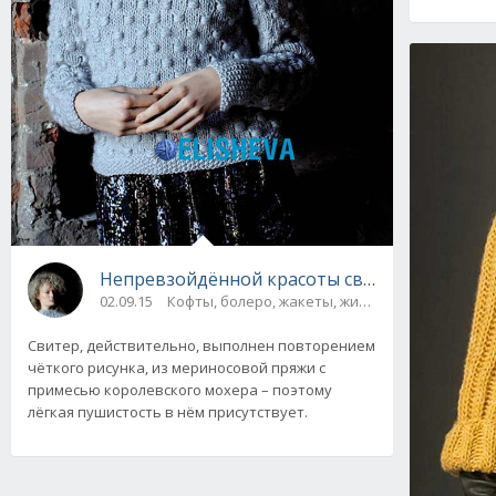
Непревзойдённой красоты свитер с воротни
02.09.15
Кофты, болеро, жакеты, жилеты, пуловеры и 
Свитер, действительно, выполнен повторением
чёткого рисунка, из мериносовой пряжи с
примесью королевского мохера – поэтому
лёгкая пушистость в нём присутствует.