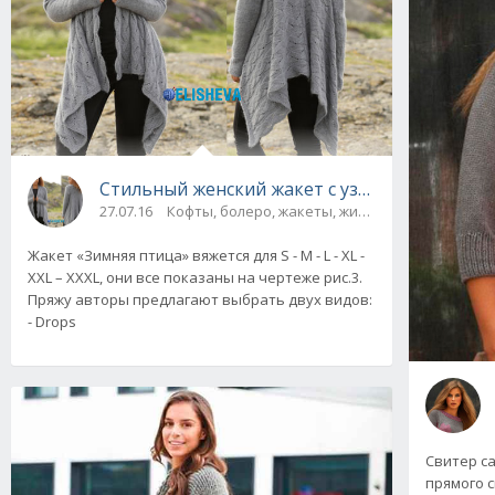
Стильный женский жакет с узорами от Drop
27.07.16
Кофты, болеро, жакеты, жилеты, пуловеры и с
Жакет «Зимняя птица» вяжется для S - M - L - XL -
XXL – XXXL, они все показаны на чертеже рис.3.
Пряжу авторы предлагают выбрать двух видов:
- Drops
Свитер са
прямого с