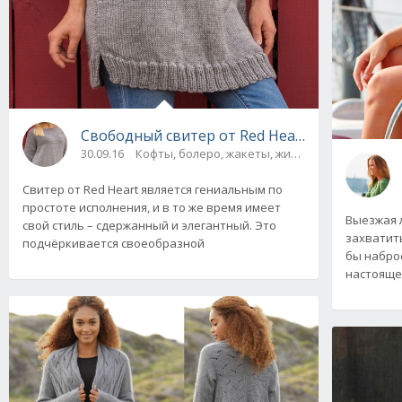
Свободный свитер от Red Heart с цельнокр
30.09.16
Кофты, болеро, жакеты, жилеты, пуловеры и 
Свитер от Red Heart является гениальным по
простоте исполнения, и в то же время имеет
Выезжая 
свой стиль – сдержанный и элегантный. Это
захватить
подчёркивается своеобразной
бы наброс
настояще