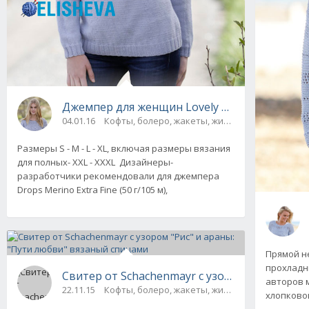
Джемпер для женщин Lovely & Blue от Drops
04.01.16
Кофты, болеро, жакеты, жилеты, пуловеры и 
Размеры S - M - L - XL, включая размеры вязания
для полных- XXL - XXXL Дизайнеры-
разработчики рекомендовали для джемпера
Drops Merino Extra Fine (50 г/105 м),
Прямой н
прохладн
Свитер от Schachenmayr с узором "Рис" и ар
авторов м
22.11.15
Кофты, болеро, жакеты, жилеты, пуловеры и 
хлопково