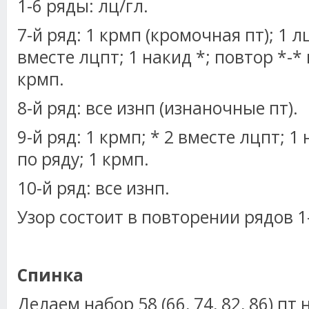
1-6 ряды: лц/гл.
7-й ряд: 1 крмп (кромочная пт); 1 лц
вместе лцпт; 1 накид *; повтор *-* 
крмп.
8-й ряд: все изнп (изнаночные пт).
9-й ряд: 1 крмп; * 2 вместе лцпт; 1 
по ряду; 1 крмп.
10-й ряд: все изнп.
Узор состоит в повторении рядов 1
Спинка
Делаем набор 58 (66, 74, 82, 86) пт