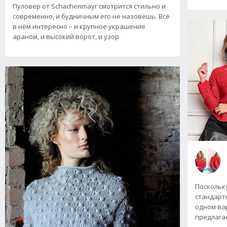
Пуловер от Schachenmayr смотрится стильно и
современно, и будничным его не назовёшь. Всё
в нём интересно – и крупное украшение
араном, и высокий ворот, и узор
Поскольк
стандарт
одном вар
предлагае