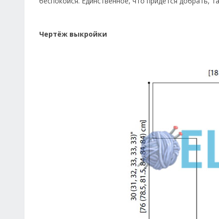
беспокойся. Единственное, что придётся добрать, та
Чертёж выкройки