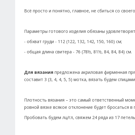
Всё просто и понятно, главное, не сбиться со своег
Параметры готового изделия обязаны удовлетворят
- обхват груди - 112 (122, 132, 142, 150, 160) см;
- общая длина свитера - 76 (78½, 81½, 84, 84, 84) см.
Для вязания
предложена акриловая фирменная пряжа
составит 3 (3, 4, 4, 5, 5) мотка, вязать будем спицам
Плотность вязания – это самый ответственный моме
ровной вязке всякое отклонение будет бросаться в г
Пробовать будем лц/гл, свяжем 24 ряда из 17 петель (