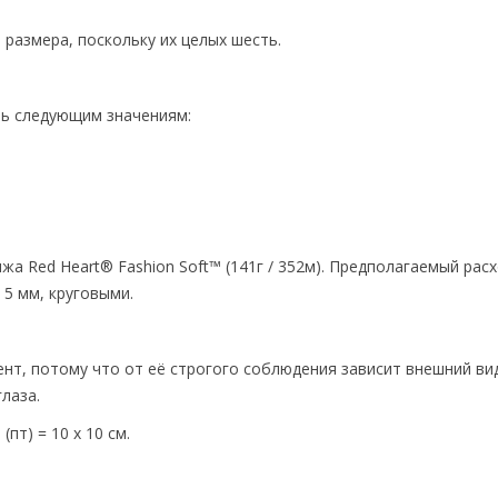
о размера, поскольку их целых шесть.
ь следующим значениям:
 Red Heart® Fashion Soft™ (141г / 352м). Предполагаемый рас
и 5 мм, круговыми.
нт, потому что от её строгого соблюдения зависит внешний вид
лаза.
пт) = 10 х 10 см.