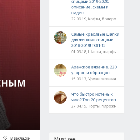
спицами 2019-2020:
описание, схемы и
видео
22.09.19, Кофты, болеро, жакеты, жилеты, пуловеры и свитера
Самые красивые шапки
для женщин спицами
2018-2019! ТОП-15
01.09.18, Шапки, шарфы, шали, снуды и палантины
Аранское вязание. 220
узоров и образцов
15.09.13, Уроки вязания
ОЕНЫМ
Что быстро испечь к
чаю? Топ-20 рецептов
27.04.15, Торты, пирожные, рулеты / Булки, пироги / Печенье, кексы, маффины / На скорую руку
В закладки
Must see