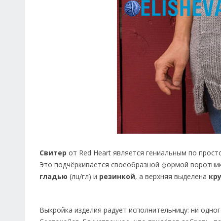
Свитер
от Red Heart является гениальным по просто
Это подчёркивается своеобразной формой воротник
гладью
(лц/гл) и
резинкой
, а верхняя выделена
кр
Выкройка изделия радует исполнительницу: ни одного