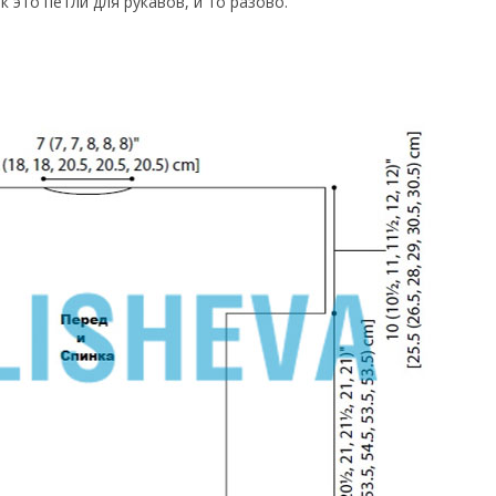
к это петли для рукавов, и то разово.