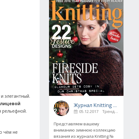
 и элегантный.
 лицевой
Журнал Knitting № 175, декабрь 2017
я рельефной.
05.12.2017
Тренды
0
Представляем вашему
вниманию зимнюю коллекцию
о чём не
вязания из журнала Knitting №