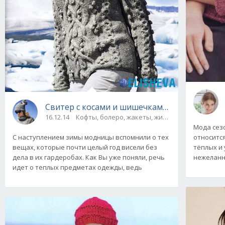
Свитер с косами и шишечками и шапка, вяз
16.12.14
Кофты, болеро, жакеты, жилеты, пуловеры и 
Мода сез
С наступлением зимы модницы вспомнили о тех
относится
вещах, которые почти целый год висели без
тёплых и
дела в их гардеробах. Как Вы уже поняли, речь
нежеланн
идет о теплых предметах одежды, ведь