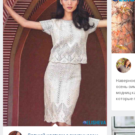
Наверное
осень-зи
модниц к
которые 