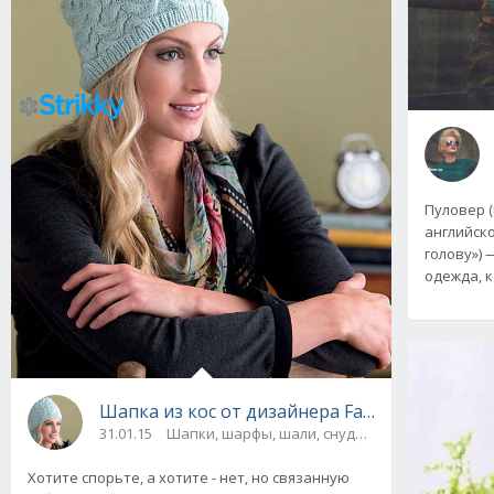
Пуловер 
английско
голову»)
одежда, 
Шапка из кос от дизайнера Faina Goberstein
31.01.15
Шапки, шарфы, шали, снуды и палантины
Хотите спорьте, а хотите - нет, но связанную