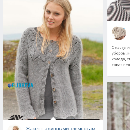
С наступ
убором, 
холода, с
такая вещ
Жакет с ажурными элементами из мохера от 