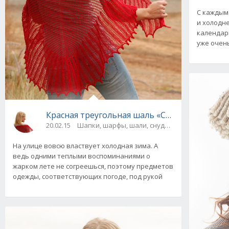
С каждым
и холодне
календар
уже очень
Красная треугольная шаль «Cherry» от Drops
20.02.15
Шапки, шарфы, шали, снуды и палантины
На улице вовсю властвует холодная зима. А
ведь одними теплыми воспоминаниями о
жарком лете не согреешься, поэтому предметов
одежды, соответствующих погоде, под рукой