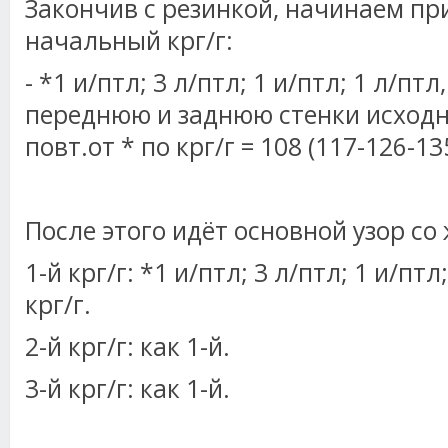
Закончив с резинкой, начинаем пр
начальный крг/г:
- *1 и/птл; 3 л/птл; 1 и/птл; 1 л/птл
переднюю и заднюю стенки исходно
повт.от * по крг/г = 108 (117-126-13
После этого идёт основной узор со
1-й крг/г: *1 и/птл; 3 л/птл; 1 и/птл
крг/г.
2-й крг/г: как 1-й.
3-й крг/г: как 1-й.