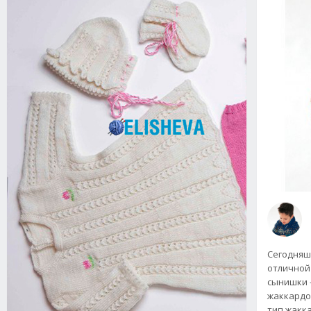
Сегодняш
отличной
сынишки 
жаккардо
тип жакк