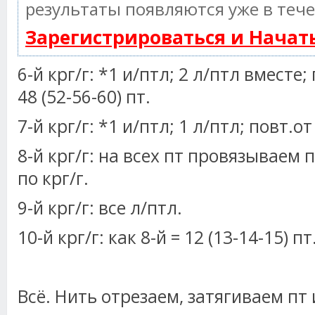
результаты появляются уже в тече
Зарегистрироваться и Нача
6-й крг/г: *1 и/птл; 2 л/птл вместе; 
48 (52-56-60) пт.
7-й крг/г: *1 и/птл; 1 л/птл; повт.от
8-й крг/г: на всех пт провязываем п
по крг/г.
9-й крг/г: все л/птл.
10-й крг/г: как 8-й = 12 (13-14-15) пт
Всё. Нить отрезаем, затягиваем пт