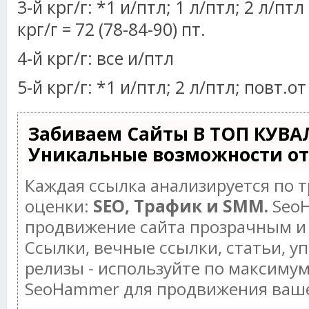
3-й крг/г: *1 и/птл; 1 л/птл; 2 л/птл
крг/г = 72 (78-84-90) пт.
4-й крг/г: все и/птл
5-й крг/г: *1 и/птл; 2 л/птл; повт.от
Забиваем Сайты В ТОП КУВА
Уникальные возможности о
Каждая ссылка анализируется по 
оценки:
SEO, Трафик и SMM.
SeoH
продвижение сайта прозрачным и
Ссылки, вечные ссылки, статьи, у
релизы - используйте по максиму
SeoHammer для продвижения ваше