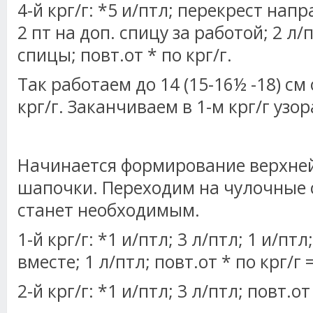
4-й крг/г: *5 и/птл; перекрест напр
2 пт на доп. спицу за работой; 2 л/п
спицы; повт.от * по крг/г.
Так работаем до 14 (15-16½ -18) см 
крг/г. Заканчиваем в 1-м крг/г узор
Начинается формирование верхне
шапочки. Переходим на чулочные с
станет необходимым.
1-й крг/г: *1 и/птл; 3 л/птл; 1 и/птл
вместе; 1 л/птл; повт.от * по крг/г 
2-й крг/г: *1 и/птл; 3 л/птл; повт.от