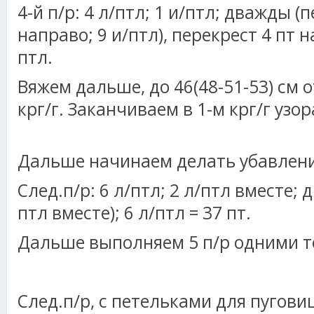
4-й п/р: 4 л/птл; 1 и/птл; дважды (
направо; 9 и/птл), перекрест 4 пт н
птл.
Вяжем дальше, до 46(48-51-53) см о
крг/г. Заканчиваем в 1-м крг/г узор
Дальше начинаем делать убавлени
След.п/р: 6 л/птл; 2 л/птл вместе; 
птл вместе); 6 л/птл = 37 пт.
Дальше выполняем 5 п/р одними т
След.п/р, с петельками для пуговиц