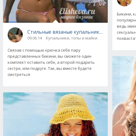
Бикини, к
популярн
ведь име
Стильные вязаные купальники на лето 2014
сексуаль
09.06.14
Купальники, топы и майки
похваста
Связав с помощью крючка себе пару
представленных бикини, вы сможете один
комплект оставить себе, а второй подарить
сестре, или подруге. Так, вы вместе будете
смотреться