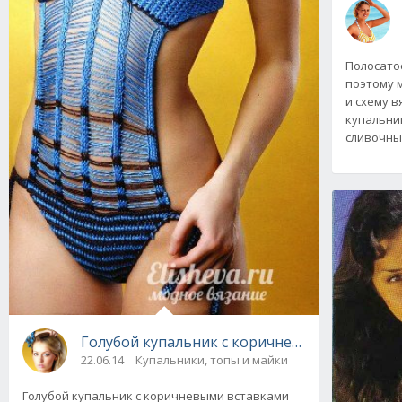
Полосато
поэтому 
и схему в
купальни
сливочн
Голубой купальник с коричневыми вставкам
22.06.14
Купальники, топы и майки
Голубой купальник с коричневыми вставками