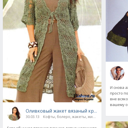
И снова 
просто п
вне всяк
вашему о
Оливковый жакет вязаный крючком и вилк
30.03.13
Кофты, болеро, жакеты, жилеты