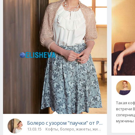
Такая коф
встречи В
соперницы
мужчины 
Болеро с узором "паучки" от Pierrot Design 
13.03.15
Кофты, болеро, жакеты, жилеты