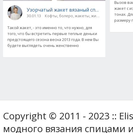
Вызов ва
жакет с 
Узорчатый жакет вязаный спицами и крючк
тонах. Дл
30.01.13
Кофты, болеро, жакеты, жилеты / Кофты, боле
размеру п
Такой жакет, - это именно то, что нужно, для
того, что бы встретить первые теплые деньки
предстоящего сезона весна 2013 года. В нем Вы
будете выглядеть очень женственно
Copyright © 2011 - 2023 :: E
модного вязания спицами и