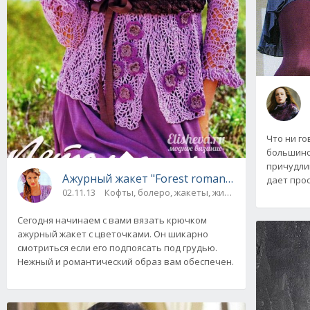
Что ни го
большинс
причудли
Ажурный жакет "Forest romance" вязаный к
дает про
02.11.13
Кофты, болеро, жакеты, жилеты
Сегодня начинаем с вами вязать крючком
ажурный жакет с цветочками. Он шикарно
смотриться если его подпоясать под грудью.
Нежный и романтический образ вам обеспечен.