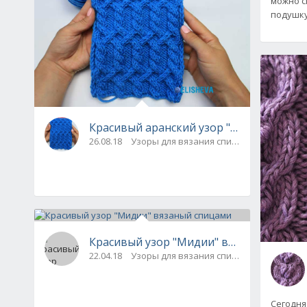
можно с
подушку
Красивый аранский узор "Плетёнка и жг
26.08.18
Узоры для вязания спицами
Красивый узор "Мидии" вязаный спица
22.04.18
Узоры для вязания спицами
Сегодня