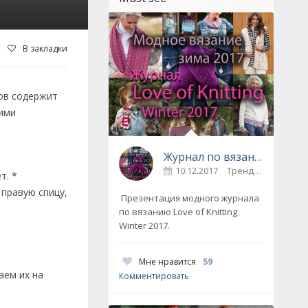
В закладки
ов содержит
оими
Журнал по вязанию Love of Knitting выпуск Зима 2017
10.12.2017
Тренды / Вдохновение
т. *
 правую спицу,
Презентация модного журнала
по вязанию Love of Knitting
Winter 2017.
Мне нравится
59
аем их на
Комментировать