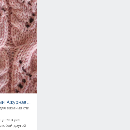
и: Ажурная коса – как связать красивый узор
для вязания спицами
отделка для
и любой другой