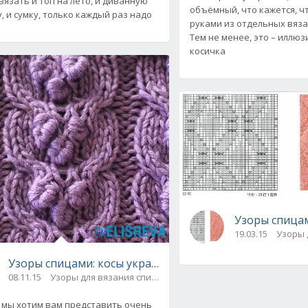
вязать и топ на лето, и диванную
объёмный, что кажется, ч
, и сумку, только каждый раз надо
руками из отдельных вяз
Тем не менее, это – иллюзи
косичка
уты" МК с видео и схемой
Узоры спицам
19.03.15
Узоры 
ми
Узоры спицами: косы украшенные объёмными шишеч
08.11.15
Узоры для вязания спицами
 мы хотим вам представить очень