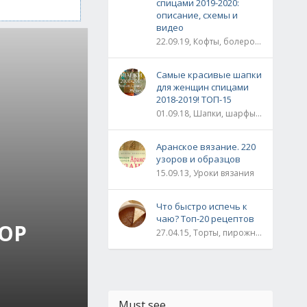
спицами 2019-2020:
описание, схемы и
видео
22.09.19, Кофты, болеро, жакеты, жилеты, пуловеры и свитера
Самые красивые шапки
для женщин спицами
2018-2019! ТОП-15
01.09.18, Шапки, шарфы, шали, снуды и палантины
Аранское вязание. 220
узоров и образцов
15.09.13, Уроки вязания
Что быстро испечь к
чаю? Топ-20 рецептов
ЗОР
27.04.15, Торты, пирожные, рулеты / Булки, пироги / Печенье, кексы, маффины / На скорую руку
Must see