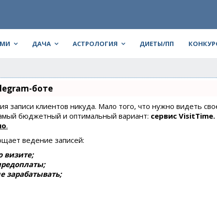
АМИ
ДАЧА
АСТРОЛОГИЯ
ДИЕТЫ/ПП
КОНКУР
legram-боте
ния записи клиентов никуда. Мало того, что нужно видеть сво
 самый бюджетный и оптимальный вариант:
сервис VisitTime.
но
.
ощает ведение записей:
 визите;
предоплаты;
е зарабатывать;