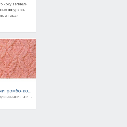
то косу заплели
аных шнурков.
я, и такая
и: ромбо-косы. Схема
для вязания спицами
ками