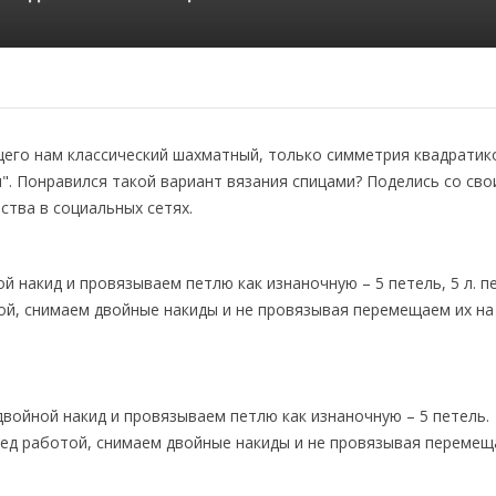
щего нам классический шахматный, только симметрия квадратик
". Понравился такой вариант вязания спицами? Поделись со св
тва в социальных сетях.
й накид и провязываем петлю как изнаночную – 5 петель, 5 л. пе
той, снимаем двойные накиды и не провязывая перемещаем их на
ем двойной накид и провязываем петлю как изнаночную – 5 петель.
 перед работой, снимаем двойные накиды и не провязывая перемещ