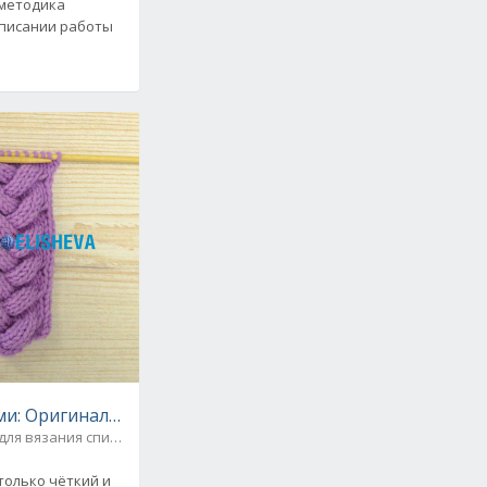
 методика
описании работы
ми: Оригинальные объемные косы в стиле Лало
для вязания спицами
только чёткий и