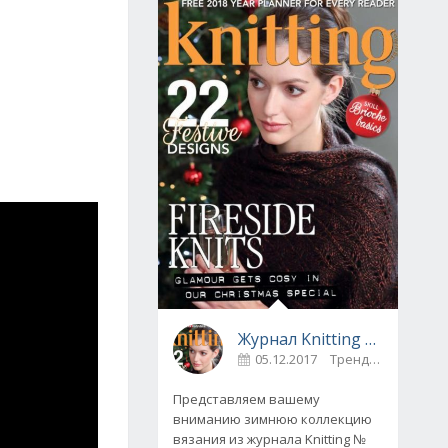
Журнал Knitting № 175, декабрь 2017
05.12.2017
Тренды
0
Представляем вашему
вниманию зимнюю коллекцию
вязания из журнала Knitting №