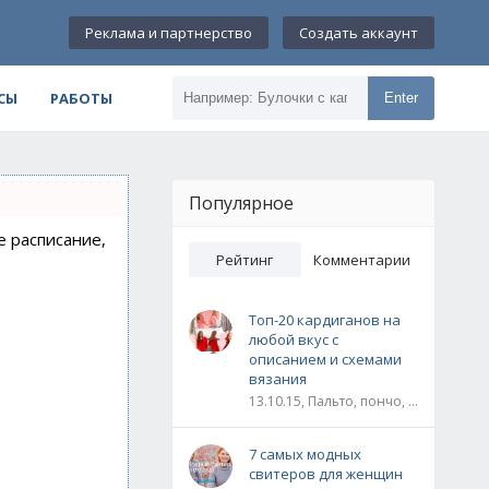
Реклама и партнерство
Создать аккаунт
СЫ
РАБОТЫ
Enter
Популярное
е расписание,
Рейтинг
Комментарии
Топ-20 кардиганов на
любой вкус с
описанием и схемами
вязания
13.10.15, Пальто, пончо, кардиганы
7 самых модных
свитеров для женщин