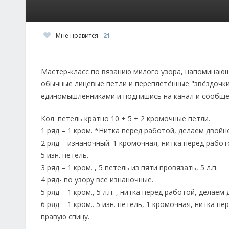
Мне нравится
21
Мастер-класс по вязанию милого узора, напоминаю
обычные лицевые петли и переплетённые "звёздочки
единомышленниками и подпишись на канал и сообщес
Кол. петель кратно 10 + 5 + 2 кромочные петли.
1 ряд – 1 кром. *Нитка перед работой, делаем двойно
2 ряд – изнаночный. 1 кромочная, нитка перед рабо
5 изн. петель.
3 ряд – 1 кром. , 5 петель из пяти провязать, 5 л.п.
4 ряд- по узору все изнаночные.
5 ряд – 1 кром., 5 л.п. , нитка перед работой, дела
6 ряд – 1 кром.. 5 изн. петель, 1 кромочная, нитка
правую спицу.