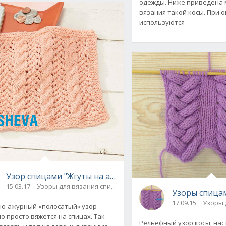
одежды. Ниже приведена
вязания такой косы. При 
используются
жду лицевой"
Узор спицами "Жгуты на ажуре": схема вязания
15.03.17
Узоры для вязания спицами
Узоры спица
17.09.15
Узоры 
о-ажурный «полосатый» узор
о просто вяжется на спицах. Так
Рельефный узор косы, нас