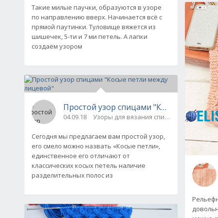
Такие милые паучки, образуются в узоре
по направлению вверх. Начинается всё с
прямой паутинки. Туловище вяжется из
шишечек, 5-ти и 7 ми петель. А лапки
создаём узором
Простой узор спицами "Косые петли ме
04.09.18
Узоры для вязания спицами
Сегодня мы предлагаем вам простой узор,
его смело можно назвать «Косые петли»,
единственное его отличают от
классических косых петель наличие
разделительных полос из
Рельефн
довольн