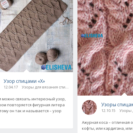
санием и видео
Узор спицами «Х»
12.04.17
Узоры для вязания спицами
 можно связать интересный узор,
Узоры спицам
ром повторяется фигурная литера
12.10.15
Узоры 
тому он так и называется – узор
о-урок
Ажурная коса – отличная 
кофты, или кардигана, ил