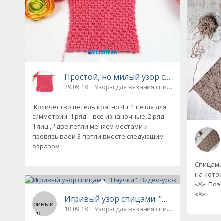
Простой, но милый узор спицами с опи
29.09.18
Узоры для вязания спицами
Количество петель кратно 4 + 1 петля для
симметрии. 1 ряд - все изнаночные, 2 ряд -
1 лиц., *две петли меняем местами и
провязываем 3 петли вместе следующим
образом -
Спицами
на кото
«Х». Поэ
«Х».
Игривый узор спицами: "Паучки". Виде
10.09.18
Узоры для вязания спицами