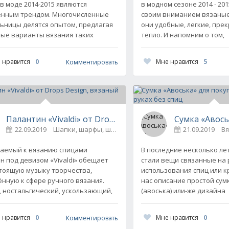
 в моде 2014-2015 являются
в модном сезоне 2014 - 20
ание» от We are Knitters, вязаный спицами
нным трендом. Многочисленные
своим вниманием вязаные
антины
0
ьницы делятся опытом, предлагая
они удобные, легкие, пре
ые варианты вязания таких
тепло. И напомним о том,
 нравится
0
Мне нравится
5
Комментировать
Палантин «Vivaldi» от Drops Design, вязаный спицами
Сумка «Авось
22.09.2019
Шапки, шарфы, шали, снуды и палантины
21.09.2019
0
В
аемый к вязанию спицами
В последние несколько л
н под девизом «Vivaldi» обещает
стали вещи связанные на 
Drops Design, вязаная спицами
тоящую музыку творчества,
использования спиц или к
антины
0
нную к сфере ручного вязания.
нас описание простой сум
 ностальгический, ускользающий,
(авоська) или-же дизайна
 нравится
0
Мне нравится
0
Комментировать