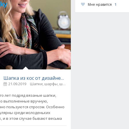
Мне нравится
1
 для бутылки, вязаный крючком
Шапка из кос от дизайнера Faina Goberstein вязаная 
21.09.2019
Шапки, шарфы, шали, снуды и палантины
0
го лет подряд вязаные шапки,
о выполненные вручную,
но пользуются спросом. Особенно
улярны среди молоденьких
 October», от Drops Design, вязаная спицами
, и в этом случае бывают весьма