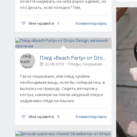
хочется надевать на себя ворох одёжек, но
что делать, если холодно? Тем,
Мне нравится
1
Комментировать
Плед «Beach Party» от Drops Design, в
22.09.2019
Пледы, покрывала, коврики и др.
Такое покрывало, или плед, крайне
необходимая вещь, если Вы собираетесь в
вылазку на природу. Сидеть вечером у
костра, накинув на плечи ажурный плед и
задумчиво глядя на язычки
Мне нравится
0
Комментировать