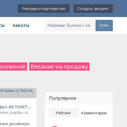
Реклама и партнерство
Создать аккаунт
СЫ
РАБОТЫ
Enter
хновение
Вязание на продажу
Популярное
ot, вязаное крючком
ь» из толстой пряжи от Bernat, вязаная спицами
пки, шарфы, шали, снуды и палантины
0
Рейтинг
Комментарии
енные дизайнеры