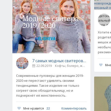
Хотите 
родител
мешок и
необыча
рекоме
7 самых модных свитеров для женщин с
Мне
22.09.2019
Кофты, болеро, жакеты, жилеты, п
Современные пуловеры для женщин 2019-
2020 не перестают удивлять своими
тенденциями. Такое изделие не только
согреет свою обладательницу, но и
подчеркнёт её женственность.
Мне нравится
22
Комментировать