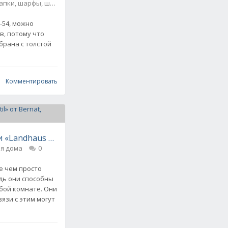
пки, шарфы, шали, снуды и палантины
0
-54, можно
в, потому что
т The First Noel, вязаный спицами
брана с толстой
Комментировать
 «Landhaus stil» от Bernat, вязаный спицами
ля дома
0
е чем просто
дь они способны
бой комнате. Они
вязи с этим могут