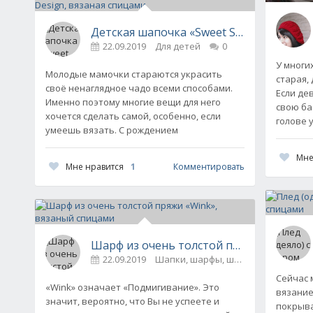
Детская шапочка «Sweet Strawberry» от
22.09.2019
Для детей
0
У многи
Молодые мамочки стараются украсить
старая,
своё ненаглядное чадо всеми способами.
Если де
Именно поэтому многие вещи для него
свою ба
хочется сделать самой, особенно, если
голове у
умеешь вязать. С рождением
Мне
Мне нравится
1
Комментировать
Шарф из очень толстой пряжи «Wink», 
22.09.2019
Шапки, шарфы, шали, снуды и пал
Сейчас 
«Wink» означает «Подмигивание». Это
вязание
значит, вероятно, что Вы не успеете и
покрыва