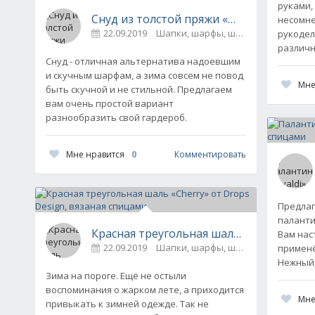
руками,
Снуд из толстой пряжи «Ментоловое дых
несомне
22.09.2019
Шапки, шарфы, шали, снуды и пал
рукодел
различн
Снуд - отличная альтернатива надоевшим
и скучным шарфам, а зима совсем не повод
Мне
быть скучной и не стильной. Предлагаем
вам очень простой вариант
разнообразить свой гардероб.
Мне нравится
0
Комментировать
Предлаг
паланти
Красная треугольная шаль «Cherry» от 
Вам нас
22.09.2019
Шапки, шарфы, шали, снуды и пал
применё
Нежный,
Зима на пороге. Ещё не остыли
воспоминания о жарком лете, а приходится
Мне
привыкать к зимней одежде. Так не