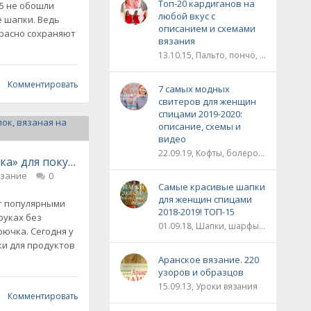
Топ-20 кардиганов на
15 не обошли
любой вкус с
 шапки. Ведь
описанием и схемами
красно сохраняют
вязания
13.10.15, Пальто, пончо, кардиганы
Комментировать
7 самых модных
свитеров для женщин
спицами 2019-2020:
описание, схемы и
видео
22.09.19, Кофты, болеро, жакеты, жилеты, пуловеры и свитера
ка» для покупок, вязаная на руках без спиц
язание
0
Самые красивые шапки
для женщин спицами
ет популярными
2018-2019! ТОП-15
руках без
01.09.18, Шапки, шарфы, шали, снуды и палантины
рючка. Сегодня у
ки для продуктов
Аранское вязание. 220
узоров и образцов
15.09.13, Уроки вязания
Комментировать