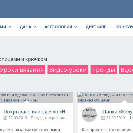
АМИ
ДАЧА
АСТРОЛОГИЯ
ДИЕТЫ/ПП
КОНКУР
 спицами и крючком
Уроки вязания
Видео-уроки
Тренды
Вдо
Покрывало или одеяло «Holiday Chevron» от Jessie Ray
Шапка «Желуд
22.09.2019
Пледы, покрывала, коврики и др.
0
21.09.2019
Ша
я дома, вязаные собственными
Как приятно, что соврем