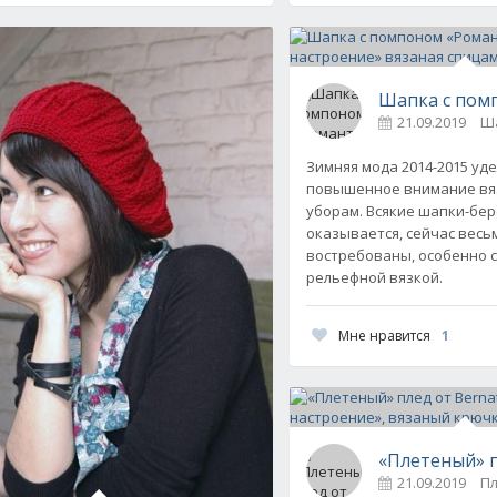
Шапка с пом
21.09.2019
Ша
Зимняя мода 2014-2015 уд
повышенное внимание вя
язаный крючком
уборам. Всякие шапки-бер
0
оказывается, сейчас весь
востребованы, особенно 
рельефной вязкой.
Мне нравится
1
«Плетеный» п
21.09.2019
Пл