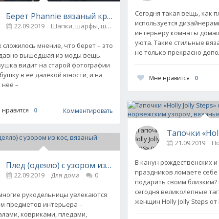
Сегодня такая вещь, как 
Берет Phannie вязаный крючком
 Drops Design, вязаная спицами
используется дизайнерам
22.09.2019
Шапки, шарфы, шали, снуды и палантины
0
интерьеру комнаты домаш
уюта. Такие стильные вяз
х сложилось мнение, что берет – это
не только прекрасно допо
 давно вышедшая из моды вещь.
вушка видит на старой фотографии
бушку в её далёкой юности, и на
Мне нравится
0
 неё –
 нравится
0
Комментировать
Тапочки «Hol
21.09.2019
Но
В канун рождественских и
Плед (одеяло) с узором из кос, вязаный спицами
вязаный спицами
праздников ломаете себе 
22.09.2019
Для дома
0
антины
0
подарить своим близким?
сегодня великолепные та
многие рукодельницы увлекаются
женщин Holly Jolly Steps о
м предметов интерьера –
лами, ковриками, пледами,