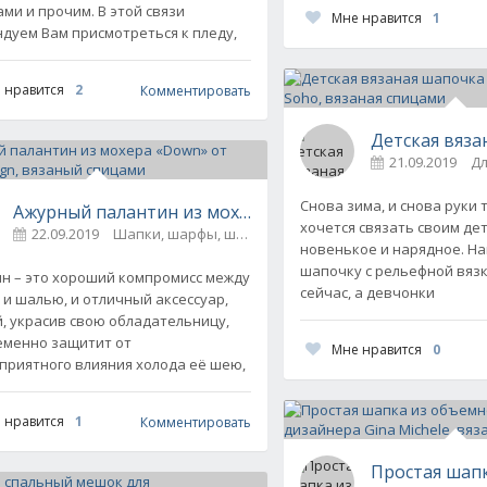
ми и прочим. В этой связи
Мне нравится
1
дуем Вам присмотреться к пледу,
 нравится
2
Комментировать
Детская вяза
21.09.2019
Дл
Снова зима, и снова руки 
Ажурный палантин из мохера «Down» от Drops Design
 вязаная спицами
хочется связать своим де
22.09.2019
Шапки, шарфы, шали, снуды и палантины
0
антины
0
новенькое и нарядное. Н
шапочку с рельефной вязк
н – это хороший компромисс между
сейчас, а девчонки
и шалью, и отличный аксессуар,
, украсив свою обладательницу,
менно защитит от
Мне нравится
0
приятного влияния холода её шею,
 нравится
1
Комментировать
Простая шапк