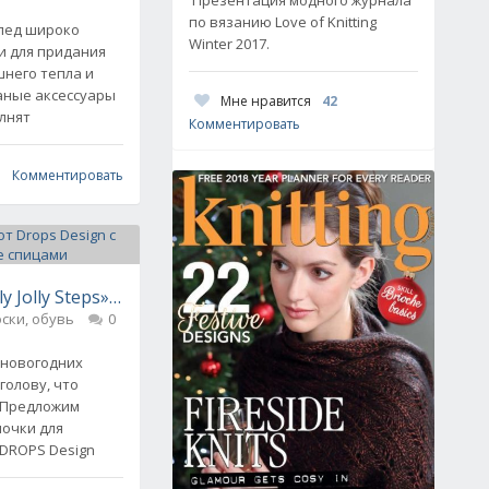
по вязанию Love of Knitting
плед широко
Winter 2017.
и для придания
него тепла и
аные аксессуары
Мне нравится
42
лнят
Комментировать
Комментировать
ly Jolly Steps» от Drops Design с норвежским узором, вя
ски, обувь
0
 новогодних
голову, что
 Предложим
почки для
т DROPS Design