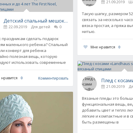
21.09.2019
Ша
Такую шапку, размером 52
связать за несколько часо
Детский спальный мешок для новорожденных и до 4 ле
вязка простая, а пряжа вы
22.09.2019
Для детей
0
нитью.
к праздникам сделать подарок
ям маленького ребенка? Спальный
Мне нравится
0
ли конверт для ребенка
йно полезная вещь, которую
ндуют использовать современные
пицами 2019-2020: описание, схемы и видео
 нравится
0
Комментировать
уловеры и свитера
0
Плед с косами
21.09.2019
Д
Вязаные пледы это больш
функциональная вещь, ве
добавить цвет и тепло лю
лёгкие и компактные и в с
быть размещены в