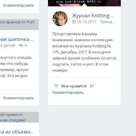
Комментировать
Журнал Knitting № 175, декабрь 2017
05.12.2017
Тренды
0
Представляем вашему
ная шапочка из аранов от Purl Soho, вязаная спицами
вниманию зимнюю коллекцию
я детей
0
вязания из журнала Knitting №
175, декабрь 2017. В холодное
тянутся к спицам,
зимнее время особенно хочется
, вязаный спицами
тям что-нибудь
ощутить тепло и уют. В этом
апример, яркую
номере
ой. Это модно
Мне нравится
37
Комментировать
Комментировать
а из объемной пряжи от дизайнера Gina Michele, вязан