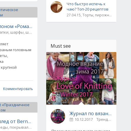
Что быстро испечь к
чаю? Топ-20 рецептов
27.04.15, Торты, пирожные, рулеты / Булки, пироги / Печенье, кексы, маффины / На скорую руку
поном «Романтическое настроение» вязаная спицами
пки, шарфы, шали, снуды и палантины
0
еляет
Must see
заным головным
еты,
ма
с крупной
Комментировать
Журнал по вязанию Love of Knitting выпуск Зима 2017
10.12.2017
Тренды / Вдохновение
лед от Bernat «Праздничное настроение», вязаный кр
еды, покрывала, коврики и др.
0
Презентация модного журнала