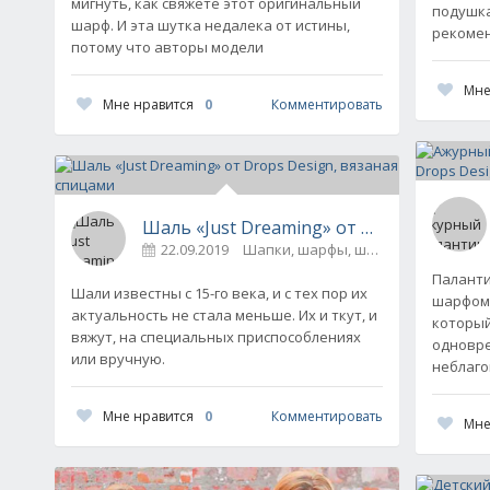
мигнуть, как свяжете этот оригинальный
подушка
шарф. И эта шутка недалека от истины,
рекомен
потому что авторы модели
Мне
Мне нравится
0
Комментировать
Шаль «Just Dreaming» от Drops Design,
22.09.2019
Шапки, шарфы, шали, снуды и пал
Паланти
Шали известны с 15-го века, и с тех пор их
шарфом 
актуальность не стала меньше. Их и ткут, и
который
вяжут, на специальных приспособлениях
одновре
или вручную.
неблаго
Мне нравится
0
Комментировать
Мне