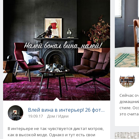
Сейчас о
домашний
стиле. Ос
Влей вина в интерьер! 26 фото + ВИДЕО
это счита
19.09.17
Дом / Идеи
В интерьере не так чувствуется диктат мэтров,
как в высокой моде. Однако и тут есть свои