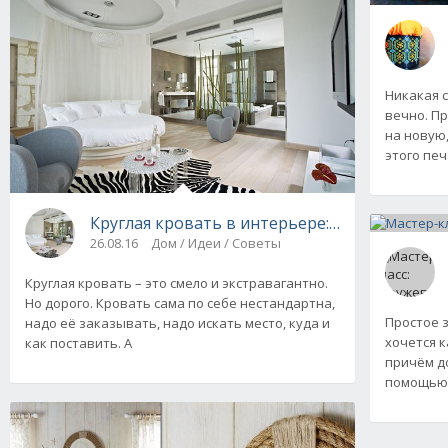
Никакая 
вечно. Пр
на новую,
этого пе
Круглая кровать в интерьере: плюсы и мину
26.08.16
Дом / Идеи / Советы
Круглая кровать – это смело и экстравагантно.
Но дорого. Кровать сама по себе нестандартна,
Простое з
надо её заказывать, надо искать место, куда и
хочется к
как поставить. А
причём д
помощью 