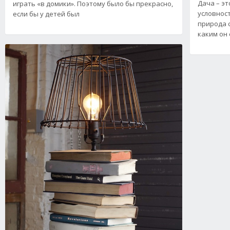
Дача – эт
играть «в домики». Поэтому было бы прекрасно,
условнос
если бы у детей был
природа 
каким он 