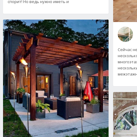
спорит! Но ведь нужно иметь и
Сейчас не
несколько
многоэта
нескольк
межэтажн