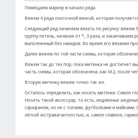
Помещаем маркер в начало ряда.
Вяжем 4 ряда платочной вязкой, которая получается
Следующий ряд начинаем вязать по рисунку: вяжем 5
группу петель, начиная от *, 3 раза, и заканчиваем 
выполненный без накидов. Во время его вязания прои
Далее вяжем по той части схемы, которая обозначен
Вяжем так до тех пор, пока митенка не достигнет в
часть схемы, которая обозначена, как М.2, после чег
Вторую митенку вяжем точно так же.
Осталось определить, как носить митенки. Самое гл
Носить такой аксессуар, то есть, недлинные ажурн
сарафаном, но не с топами, футболками и майками.
лёгкой экстравагантностью, и, самое главное, гармо