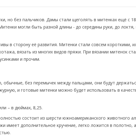
ки, но без пальчиков. Дамы стали щеголять в митенках ещё с 18-
итенки могли быть разной длины - до середины руки, до локтя, 
ивы в сторону её развития. Митенки стали совсем короткими, и
икотажа, вязать из многих видов пряжи. При вязании митенок ст
усинками и прочим.
, обычные, без перемычек между пальцами, они будут держаться
ажурную, и готовые митенки можно будет использовать в качест
ли – в дюймах, 8,25.
олностью состоит из шерсти южноамериканского животного ал
жи имеет дополнительное кручение, легко ложится в полотно, а
стью.