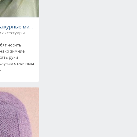
ажурные митенки и воротничок. Вязаные спицами. Схе
и аксессуары
юбят носить
днако зимние
жать руки
случае отличным
ми
.