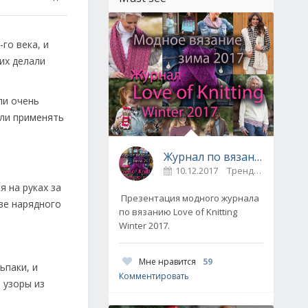
го века, и
их делали
ли очень
али применять
Журнал по вязанию Love of Knitting выпуск Зима 2017
10.12.2017
Тренды / Вдохновение
 на руках за
Презентация модного журнала
ве нарядного
по вязанию Love of Knitting
Winter 2017.
Мне нравится
59
ьпаки, и
Комментировать
 узоры из