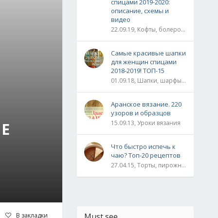
спицами 2019-2020:
описание, схемы и
видео
22.09.19, Кофты, болеро, жакеты, жилеты, пуловеры и свитера
Самые красивые шапки
для женщин спицами
2018-2019! ТОП-15
01.09.18, Шапки, шарфы, шали, снуды и палантины
Аранское вязание. 220
узоров и образцов
15.09.13, Уроки вязания
ЫЕ
Что быстро испечь к
чаю? Топ-20 рецептов
27.04.15, Торты, пирожные, рулеты / Булки, пироги / Печенье, кексы, маффины / На скорую руку
В закладки
Must see