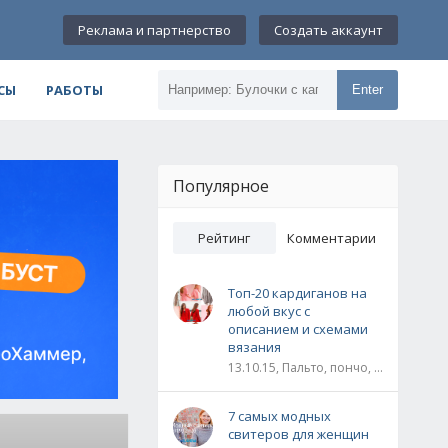
Реклама и партнерство
Создать аккаунт
СЫ
РАБОТЫ
Enter
Популярное
Рейтинг
Комментарии
Топ-20 кардиганов на
любой вкус с
описанием и схемами
вязания
13.10.15, Пальто, пончо, кардиганы
7 самых модных
свитеров для женщин