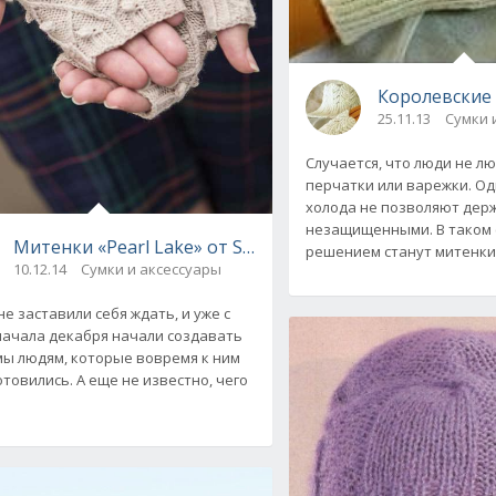
Riefler вязаные спицами
Королевские 
25.11.13
Сумки 
Случается, что люди не л
перчатки или варежки. О
холода не позволяют дер
незащищенными. В таком 
Митенки «Pearl Lake» от Sunne Mayer, вязаные спица
решением станут митенки
10.12.14
Сумки и аксессуары
не заставили себя ждать, и уже с
начала декабря начали создавать
язаные спицами
ы людям, которые вовремя к ним
отовились. А еще не известно, чего