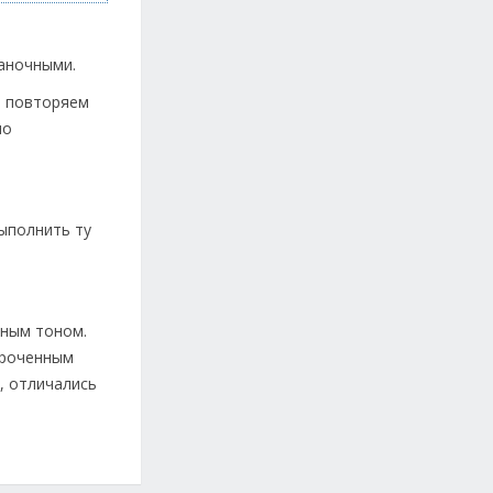
наночными.
; повторяем
но
выполнить ту
рным тоном.
ороченным
, отличались