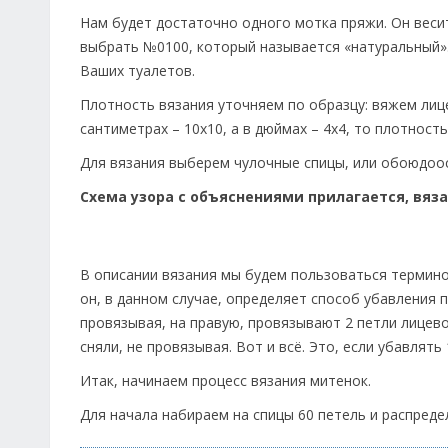
Нам будет достаточно одного мотка пряжи. Он весит
выбрать №0100, который называется «натуральный».
Ваших туалетов.
Плотность вязания уточняем по образцу: вяжем лице
сантиметрах – 10х10, а в дюймах – 4х4, то плотност
Для вязания выберем чулочные спицы, или обоюдоос
Схема узора с объяснениями прилагается, вяза
В описании вязания мы будем пользоваться термино
он, в данном случае, определяет способ убавления 
провязывая, на правую, провязывают 2 петли лицево
сняли, не провязывая. Вот и всё. Это, если убавлять 
Итак, начинаем процесс вязания митенок.
Для начала набираем на спицы 60 петель и распреде