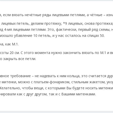
, если вязать нечётные ряды лицевыми петлями, а чётные – из
 лицевых петель, делаем протяжку, *9 лицевых, снова протяжка
ряд 4-мя лицевыми петлями. Это, фактически, первый ряд схемы, 
зошло убавление 10 петель, и у нас осталось на спицах 50.
а, как М.1.
ысоты 20 см. С этого момента нужно закончить вязать по М.1 и 
о закрыть все петли.
авное требование – не надевать к ним кольца, это считается ду
ые митенки, можно с платьем-фонариком, стильным жакетом, ук
 Желательно, чтобы вещи, с которыми Вы будете носить митенки
нировали как с друг другом, так и с Вашими митенками.