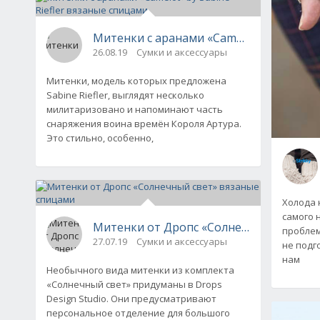
Митенки с аранами «Camelot» by Sabine 
26.08.19
Сумки и аксессуары
Митенки, модель которых предложена
Sabine Riefler, выглядят несколько
милитаризовано и напоминают часть
снаряжения воина времён Короля Артура.
Это стильно, особенно,
Холода 
самого 
Митенки от Дропс «Солнечный свет» в
проблем
27.07.19
Сумки и аксессуары
не подг
нам
Необычного вида митенки из комплекта
«Солнечный свет» придуманы в Drops
Design Studio. Они предусматривают
персональное отделение для большого