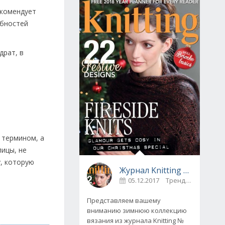
екомендует
ебностей
драт, в
 термином, а
пицы, не
у, которую
Журнал Knitting № 175, декабрь 2017
05.12.2017
Тренды
0
Представляем вашему
вниманию зимнюю коллекцию
вязания из журнала Knitting №