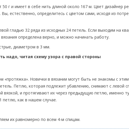
 50 г и имеет в себе нить длиной около 167 м. Цвет дизайнер р
 Вы, естественно, определитесь с цветом сами, исходя из потр
вой гладью 32 ряда из исходных 24 петель. Если выходим на ква
ь вязания определена верно, и можно начинать работу.
трые, диаметром в 3 мм.
ть надо, читая схему узора с правой стороны
м «протяжка». Новички в вязании могут быть не знакомы с этим
петель. Петлю, которая подлежит убавлению, снимают с левой с
й вязкой, и протягивают их через предыдущую петлю, именно т
1 петлю, как в нашем случае.
ляем их равномерно по всем 4-м спицам.