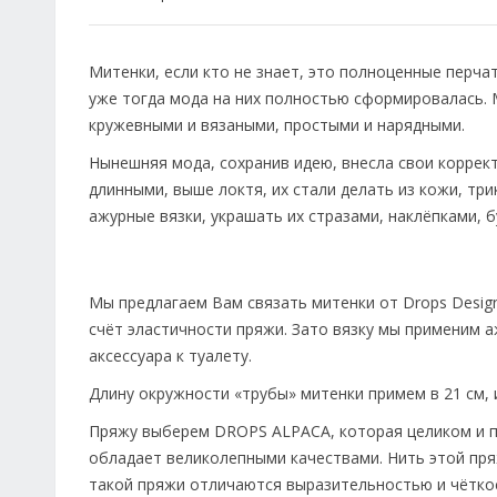
Митенки, если кто не знает, это полноценные перчат
уже тогда мода на них полностью сформировалась. М
кружевными и вязаными, простыми и нарядными.
Нынешняя мода, сохранив идею, внесла свои коррект
длинными, выше локтя, их стали делать из кожи, тр
ажурные вязки, украшать их стразами, наклёпками, б
Мы предлагаем Вам связать митенки от Drops Design
счёт эластичности пряжи. Зато вязку мы применим 
аксессуара к туалету.
Длину окружности «трубы» митенки примем в 21 см, и
Пряжу выберем DROPS ALPACA, которая целиком и п
обладает великолепными качествами. Нить этой пря
такой пряжи отличаются выразительностью и чётко