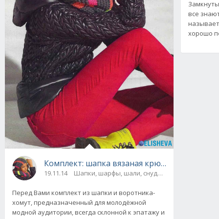
Замкнуты
все знают
называетс
хорошо п
Комплект: шапка вязаная крючком и снуд с
19.11.14
Шапки, шарфы, шали, снуды и палантины / Ш
Перед Вами комплект из шапки и воротника-
хомут, предназначенный для молодёжной
модной аудитории, всегда склонной к эпатажу и