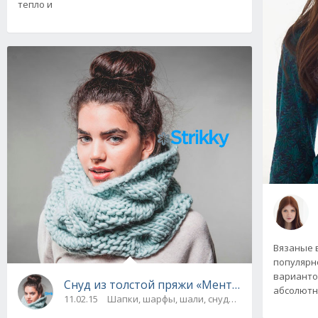
тепло и
Вязаные 
популярн
вариантов
Снуд из толстой пряжи «Ментоловое дыхание
абсолютн
11.02.15
Шапки, шарфы, шали, снуды и палантины