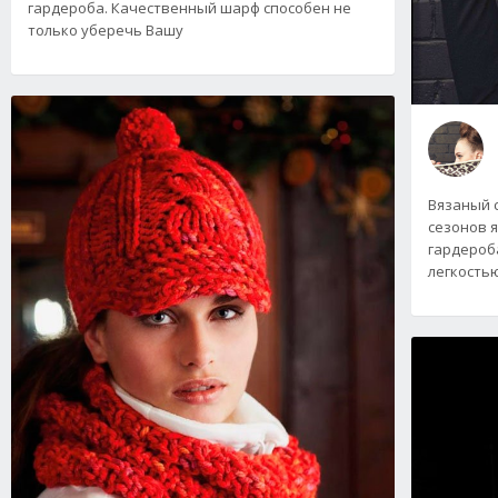
гардероба. Качественный шарф способен не
только уберечь Вашу
Вязаный 
сезонов 
гардероба
легкость