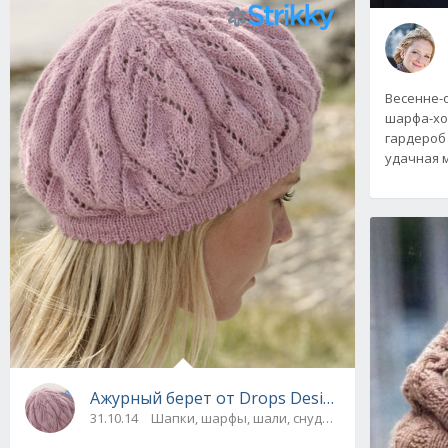
Весенне-
шарфа-хо
гардероб
удачная м
Ажурный берет от Drops Design вязаный сп
31.10.14
Шапки, шарфы, шали, снуды и палантины