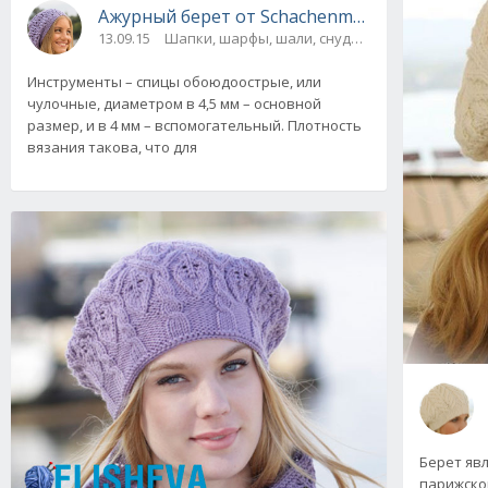
Ажурный берет от Schachenmayr вязаный сп
13.09.15
Шапки, шарфы, шали, снуды и палантины
Инструменты – спицы обоюдоострые, или
чулочные, диаметром в 4,5 мм – основной
размер, и в 4 мм – вспомогательный. Плотность
вязания такова, что для
Берет яв
парижског