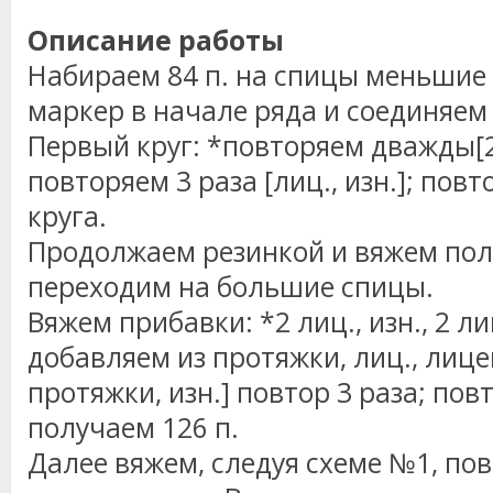
Описание работы
Набираем 84 п. на спицы меньшие
маркер в начале ряда и соединяем 
Первый круг: *повторяем дважды[2 
повторяем 3 раза [лиц., изн.]; повт
круга.
Продолжаем резинкой и вяжем поло
переходим на большие спицы.
Вяжем прибавки: *2 лиц., изн., 2 ли
добавляем из протяжки, лиц., лиц
протяжки, изн.] повтор 3 раза; повт
получаем 126 п.
Далее вяжем, следуя схеме №1, пов