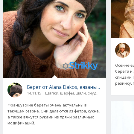
Осенне-з
берета и
спицами.
резинку, 
Берет от Alana Dakos, вязаный узором «Пап
14.11.15
Шапки, шарфы, шали, снуды и палантины
Французские береты очень актуальны в
текущем сезоне. Они делаются из фетра, сукна,
а также вяжутся руками из пряжи различных
модификаций.