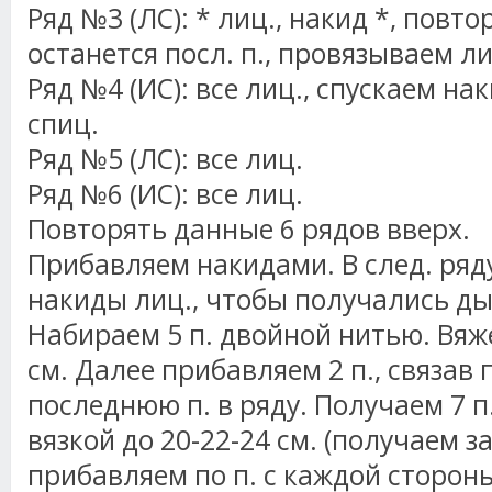
Ряд №3 (ЛС): * лиц., накид *, повто
останется посл. п., провязываем ли
Ряд №4 (ИС): все лиц., спускаем на
спиц.
Ряд №5 (ЛС): все лиц.
Ряд №6 (ИС): все лиц.
Повторять данные 6 рядов вверх.
Прибавляем накидами. В след. ря
накиды лиц., чтобы получались д
Набираем 5 п. двойной нитью. Вяже
см. Далее прибавляем 2 п., связав п
последнюю п. в ряду. Получаем 7 
вязкой до 20-22-24 см. (получаем з
прибавляем по п. с каждой сторон