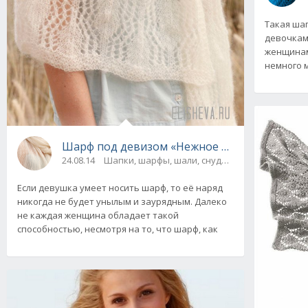
Такая ша
девочкам
женщинам
немного 
Шарф под девизом «Нежное объятие», от DR
24.08.14
Шапки, шарфы, шали, снуды и палантины
Если девушка умеет носить шарф, то её наряд
никогда не будет унылым и заурядным. Далеко
не каждая женщина обладает такой
способностью, несмотря на то, что шарф, как