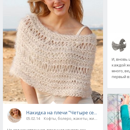
И, вновь 
каждой ж
много, ве
первый в
Накидка на плечи "Четыре сезона", вязаная
05.02.14
Кофты, болеро, жакеты, жилеты, пуловеры и 
Не зря женственная, вязанная круговыми