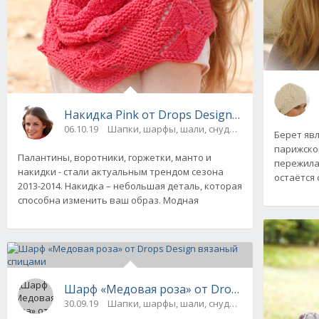
Накидка Pink от Drops Design вязаная спица
06.10.19
Шапки, шарфы, шали, снуды и палантины
Берет яв
парижског
Палантины, воротники, горжетки, манто и
пережила
накидки - стали актуальным трендом сезона
остаётся
2013-2014. Накидка – небольшая деталь, которая
способна изменить ваш образ. Модная
Шарф «Медовая роза» от Drops Design вяза
30.09.19
Шапки, шарфы, шали, снуды и палантины