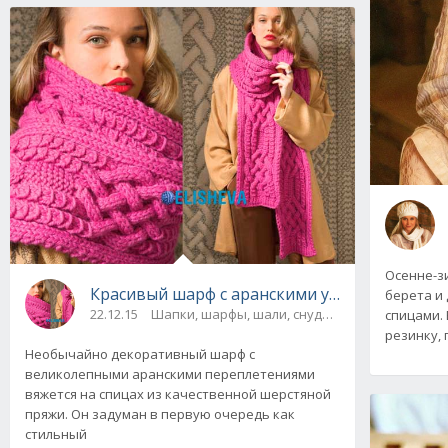
Осенне-з
Красивый шарф с аранскими узорами от Vogu
берета и
22.12.15
Шапки, шарфы, шали, снуды и палантины
спицами.
резинку, 
Необычайно декоративный шарф с
великолепными аранскими переплетениями
вяжется на спицах из качественной шерстяной
пряжи. Он задуман в первую очередь как
стильный