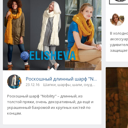
В холодн
аксессуар
удивител
защищает 
Роскошный длинный шарф "Nobility" из толс
23.12.16
Шапки, шарфы, шали, снуды и палантины
Роскошный шарф "Nobility" – длинный, из
толстой пряжи, очень декоративный, да ещё и
украшенный бахромой их крупных кистей по
концам.