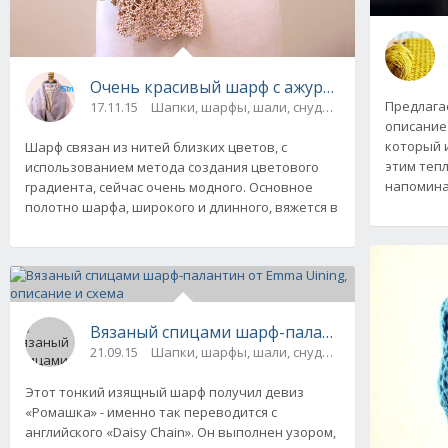
Очень красивый шарф с ажурной каймой от 
Предлага
17.11.15
Шапки, шарфы, шали, снуды и палантины
описание 
который 
Шарф связан из нитей близких цветов, с
этим теп
использованием метода создания цветового
напомина
градиента, сейчас очень модного. Основное
полотно шарфа, широкого и длинного, вяжется в
Вязаный спицами шарф-палантин от Emma Ui
21.09.15
Шапки, шарфы, шали, снуды и палантины
Этот тонкий изящный шарф получил девиз
«Ромашка» - именно так переводится с
английского «Daisy Chain». Он выполнен узором,