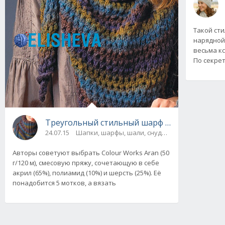
Такой ст
нарядной
весьма кс
По секре
Треугольный стильный шарф с воротником 
24.07.15
Шапки, шарфы, шали, снуды и палантины
Авторы советуют выбрать Colour Works Aran (50
г/120 м), смесовую пряжу, сочетающую в себе
акрил (65%), полиамид (10%) и шерсть (25%). Её
понадобится 5 мотков, а вязать