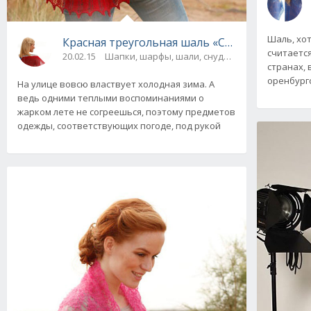
Шаль, хот
Красная треугольная шаль «Cherry» от Drops
считаетс
20.02.15
Шапки, шарфы, шали, снуды и палантины
странах, 
оренбургс
На улице вовсю властвует холодная зима. А
ведь одними теплыми воспоминаниями о
жарком лете не согреешься, поэтому предметов
одежды, соответствующих погоде, под рукой