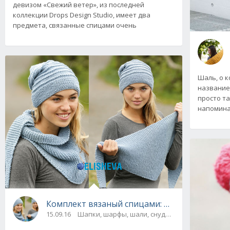
девизом «Свежий ветер», из последней
коллекции Drops Design Studio, имеет два
предмета, связанные спицами очень
Шаль, о к
название
просто та
напомина
Комплект вязаный спицами: шапка и шаль от
15.09.16
Шапки, шарфы, шали, снуды и палантины