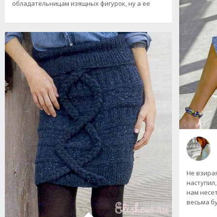
обладательницам изящных фигурок, ну а ее
Не взирая
наступил,
нам несет
весьма б