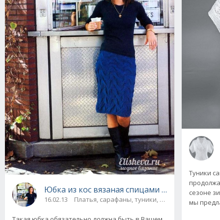
Туники с
продолжа
Юбка из кос вязаная спицами "Волны страст
сезоне зи
16.02.13
Платья, сарафаны, туники, юбки
мы предл
Такая юбка обязательно должна быть в Вашем