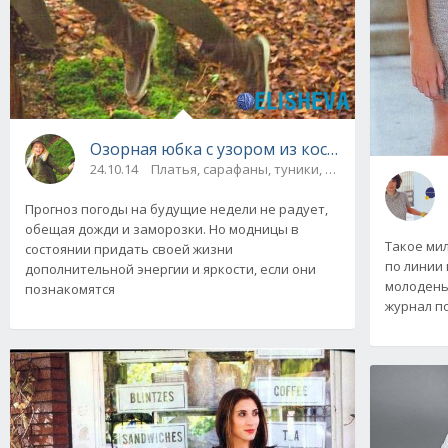
Озорная юбка с узором из кос, вязаная спиц
24.10.14
Платья, сарафаны, туники, юбки
Прогноз погоды на будущие недели не радует,
обещая дожди и заморозки. Но модницы в
Такое ми
состоянии придать своей жизни
по линии
дополнительной энергии и яркости, если они
молодень
познакомятся
журнал п