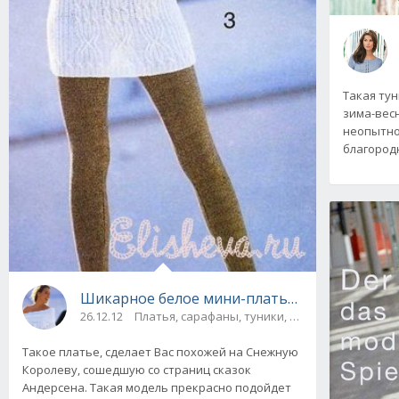
Такая тун
зима-весн
неопытно
благород
Шикарное белое мини-платье с бахромой по
26.12.12
Платья, сарафаны, туники, юбки
Такое платье, сделает Вас похожей на Снежную
Королеву, сошедшую со страниц сказок
Андерсена. Такая модель прекрасно подойдет