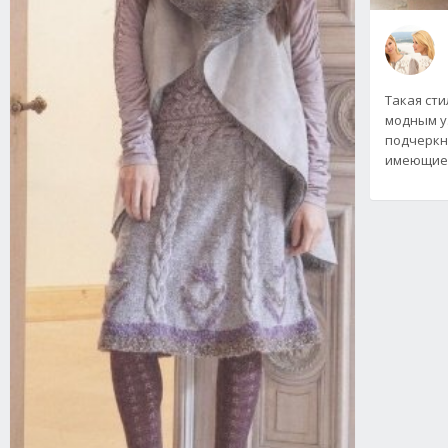
Такая сти
модным у
подчеркн
имеющиес