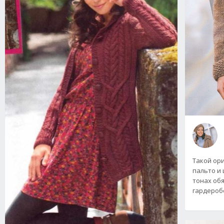
Такой ор
пальто и
тонах об
гардероб