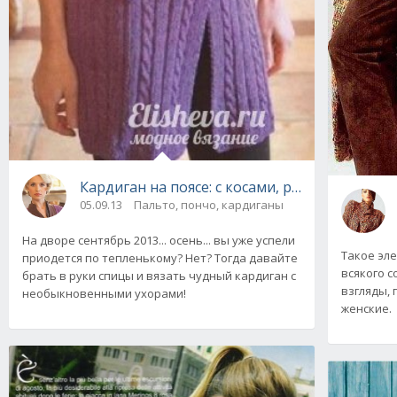
Кардиган на поясе: с косами, рукав 3\4 вяза
05.09.13
Пальто, пончо, кардиганы
На дворе сентябрь 2013... осень... вы уже успели
Такое эле
приодется по тепленькому? Нет? Тогда давайте
всякого 
брать в руки спицы и вязать чудный кардиган с
взгляды, 
необыкновенными ухорами!
женские.