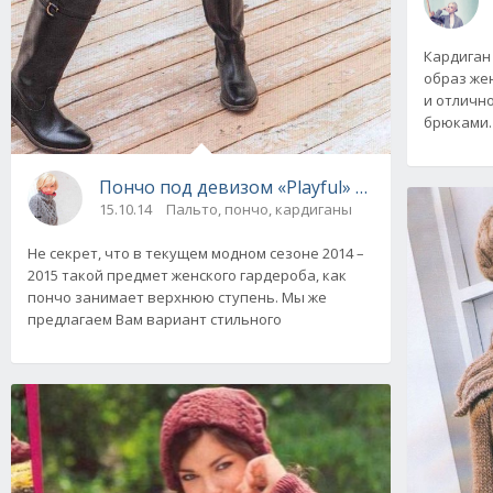
Кардиган
образ же
и отлично
брюками. 
Пончо под девизом «Playful» с аранами, вяз
15.10.14
Пальто, пончо, кардиганы
Не секрет, что в текущем модном сезоне 2014 –
2015 такой предмет женского гардероба, как
пончо занимает верхнюю ступень. Мы же
предлагаем Вам вариант стильного