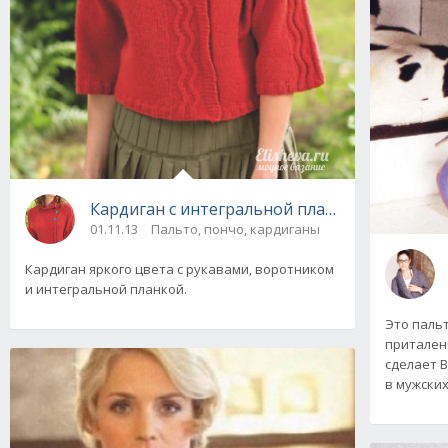
Кардиган с интегральной планкой - Camden
01.11.13
Пальто, пончо, кардиганы
Кардиган яркого цвета с рукавами, воротником
и интегральной планкой.
Это паль
притален
сделает 
в мужских