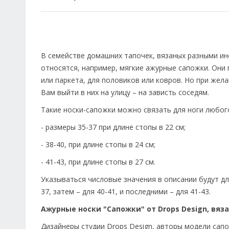
В семействе домашних тапочек, вязаных разными ин
относятся, например, мягкие ажурные сапожки. Они
или паркета, для половиков или ковров. Но при же
Вам выйти в них на улицу – на зависть соседям.
Такие носки-сапожки можно связать для ноги любог
- размеры 35-37 при длине стопы в 22 см;
- 38-40, при длине стопы в 24 см;
- 41-43, при длине стопы в 27 см.
Указываться числовые значения в описании будут для
37, затем – для 40-41, и последними – для 41-43.
Ажурные носки "Сапожки" от Drops Design, вя
Дизайнеры студии Drops Design, авторы модели сапо