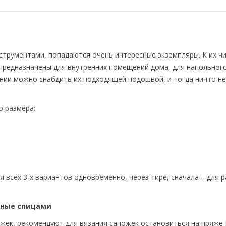
струментами, попадаются очень интересные экземпляры. К их ч
 предназначены для внутренних помещений дома, для напольног
лании можно снабдить их подходящей подошвой, и тогда ничто н
о размера:
 всех 3-х вариантов одновременно, через тире, сначала – для 
заные спицами
жек, рекомендуют для вязания сапожек остановиться на пряже 