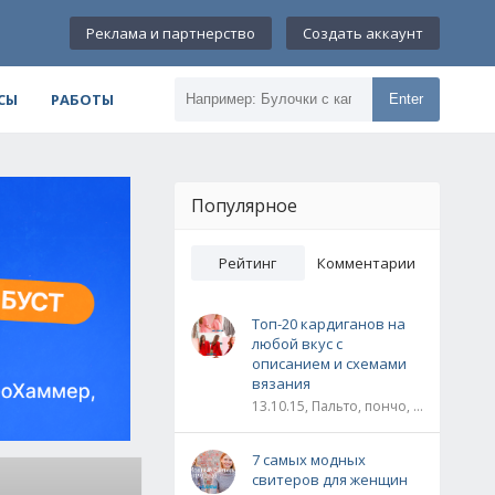
Реклама и партнерство
Создать аккаунт
СЫ
РАБОТЫ
Enter
Популярное
Рейтинг
Комментарии
Топ-20 кардиганов на
любой вкус с
описанием и схемами
вязания
13.10.15, Пальто, пончо, кардиганы
7 самых модных
свитеров для женщин