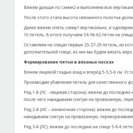
Вяжем дальше по схеме2 и выполняем всю вертикал
После этого этапа высота связанного полотна должн
Далее вяжем опять схему1 вертикально, и одновреме
10 петель. В итоге получаем 54-58-62 петли на спица
Оставляем на спицах первые 25-27-29 петель, из ко
дополнительной спице, из них мы будем вязать верх
Формирование пятки в вязаных носках
Вяжем лицевой гладью взад и вперёд 5-5,5-6 см. Ус
Производим убавления петель для качественного ф
Ряд 1-й (ЛС - лицевая сторона): вяжем до последних
после чего накидываем снятую на провязанную, пер
Ряд 2-й (ИС – изнаночная сторона): вяжем до последн
накидываем снятую на провязанную, переворачиваем
Ряд 3-й (ЛС): вяжем до последних на спице 5-6-6 пет