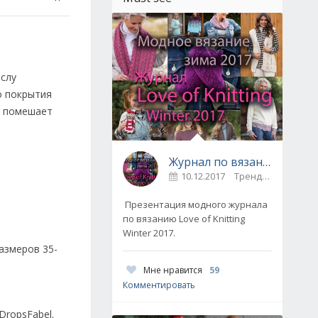
ислу
о покрытия
е помешает
Журнал по вязанию Love of Knitting выпуск Зима 2017
10.12.2017
Тренды / Вдохновение
Презентация модного журнала
по вязанию Love of Knitting
Winter 2017.
размеров 35-
Мне нравится
59
Комментировать
DropsFabel.