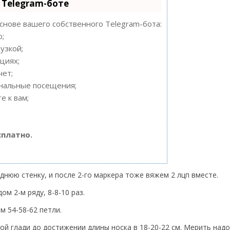
 Telegram-боте
основе вашего собственного Telegram-бота:
ю;
узкой;
циях;
чет;
ональные посещения;
е к вам;
сплатно.
днюю стенку, и после 2-го маркера тоже вяжем 2 лцп вместе.
м 2-м ряду, 8-8-10 раз.
м 54-58-62 петли.
й глади до достижении длины носка в 18-20-22 см. Мерить надо