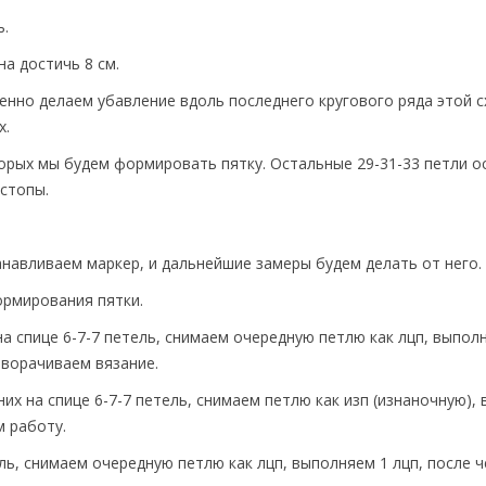
ь.
а достичь 8 см.
нно делаем убавление вдоль последнего кругового ряда этой с
х.
торых мы будем формировать пятку. Остальные 29-31-33 петли о
 стопы.
танавливаем маркер, и дальнейшие замеры будем делать от него.
ормирования пятки.
 на спице 6-7-7 петель, снимаем очередную петлю как лцп, выполн
еворачиваем вязание.
их на спице 6-7-7 петель, снимаем петлю как изп (изнаночную), 
 работу.
ель, снимаем очередную петлю как лцп, выполняем 1 лцп, после ч