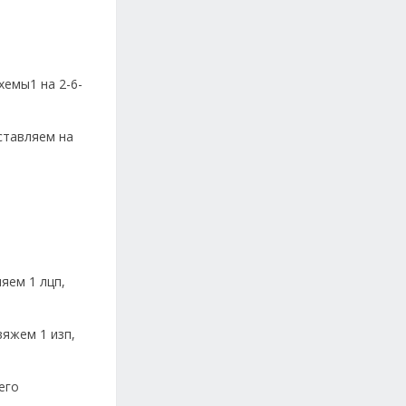
хемы1 на 2-6-
ставляем на
яем 1 лцп,
вяжем 1 изп,
его