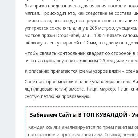
Эта пряжа предназначена для вязания носков и подо
мягкая. Происходит это, как следствие её состава: 
– мягкостью, вот откуда это редкостное сочетание 
ухитряется сохранять длину в 205 метров, умещаясь
мотков пряжи DropsFabel, или – 100 г. Вязать сапо
шёлковую ленту шириной в 12 мм, а в длину она долж
Чтобы связать контрольный квадрат со стороной в 1
вязать в одинарную нить крючком 2,5 мм диаметром
К описанию прилагаются схемы узоров вязки – схем
Совет авторов модели в плане убавления петель. Вя
лцп (лицевые петли) вместе, 1 лцп, маркер, 1 лцп, 
снятую петлю на провязанную.
Забиваем Сайты В ТОП КУВАЛДОЙ - У
Каждая ссылка анализируется по трем пакетам 
прозрачным и простым занятием. Ссылки, вечные