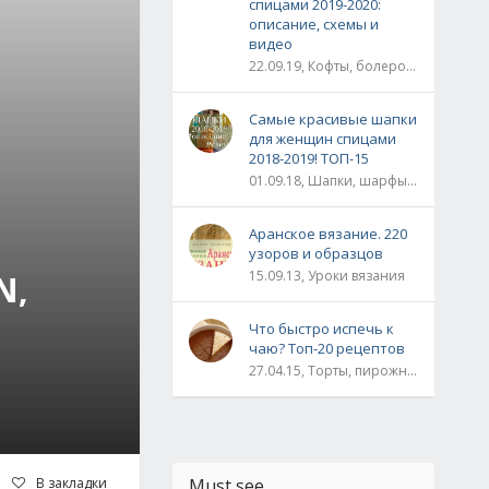
спицами 2019-2020:
описание, схемы и
видео
22.09.19, Кофты, болеро, жакеты, жилеты, пуловеры и свитера
Самые красивые шапки
для женщин спицами
2018-2019! ТОП-15
01.09.18, Шапки, шарфы, шали, снуды и палантины
Аранское вязание. 220
узоров и образцов
15.09.13, Уроки вязания
N,
Что быстро испечь к
чаю? Топ-20 рецептов
27.04.15, Торты, пирожные, рулеты / Булки, пироги / Печенье, кексы, маффины / На скорую руку
В закладки
Must see