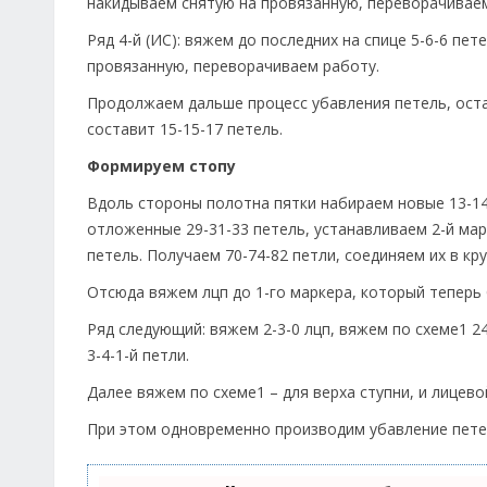
накидываем снятую на провязанную, переворачиваем
Ряд 4-й (ИС): вяжем до последних на спице 5-6-6 пе
провязанную, переворачиваем работу.
Продолжаем дальше процесс убавления петель, остав
составит 15-15-17 петель.
Формируем стопу
Вдоль стороны полотна пятки набираем новые 13-14
отложенные 29-31-33 петель, устанавливаем 2-й мар
петель. Получаем 70-74-82 петли, соединяем их в кру
Отсюда вяжем лцп до 1-го маркера, который теперь 
Ряд следующий: вяжем 2-3-0 лцп, вяжем по схеме1 24
3-4-1-й петли.
Далее вяжем по схеме1 – для верха ступни, и лицево
При этом одновременно производим убавление петел