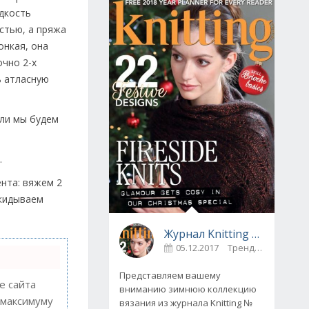
едкость
остью, а пряжа
онкая, она
очно 2-х
ь атласную
сли мы будем
.
ента: вяжем 2
акидываем
Журнал Knitting № 175, декабрь 2017
05.12.2017
Тренды
0
Представляем вашему
 сайта
вниманию зимнюю коллекцию
 максимуму
вязания из журнала Knitting №