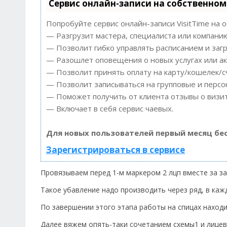
Сервис онлайн-записи на собственном
Попробуйте сервис онлайн-записи VisitTime на 
— Разгрузит мастера, специалиста или компани
— Позволит гибко управлять расписанием и загр
— Разошлет оповещения о новых услугах или ак
— Позволит принять оплату на карту/кошелек/с
— Позволит записываться на групповые и перс
— Поможет получить от клиента отзывы о визит
— Включает в себя сервис чаевых.
Для новых пользователей первый месяц бе
Зарегистрироваться в сервисе
Провязываем перед 1-м маркером 2 лцп вместе за за
Такое убавление надо производить через ряд, в каждо
По завершении этого этапа работы на спицах находи
Далее вяжем опять-таки сочетанием схемы1 и лицево