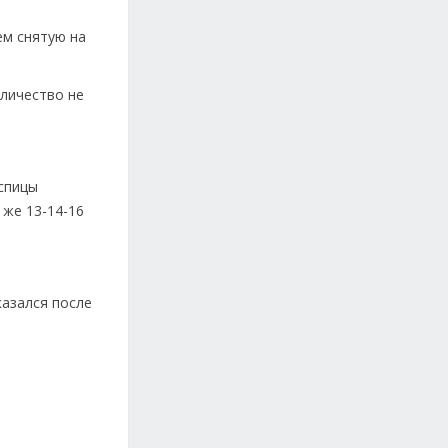
ем снятую на
оличество не
 спицы
 же 13-14-16
казался после