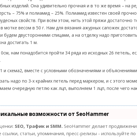
бных изделий. Она удивительно прочная и в то же время – на р
шерсть – 75% и полиамид – 25%. Полиамид известен своей прочн
чудесных свойств. При всём этом, нить этой пряжи достаточно т
 в мотке весом в 50 г. Нам для вязания ажурных сапожек достат
жки будем двусторонними спицами, а на отделку надо приготовит
на достигать 1 м.
0см, нам понадобится пройти 34 ряда из исходных 26 петель, е
.
а1 и схема2, вместе с условными обозначениями и объяснениями
зать надо по 3-х крайних петель перед маркером, и с этого мом
снимаем очередную петлю как лцп, выполняем 1 лцп, после чего н
никальные возможности от SeoHammer
оценки:
SEO, Трафик и SMM.
SeoHammer делает продвижение
 ссылки, статьи, упоминания, пресс-релизы - используйте по