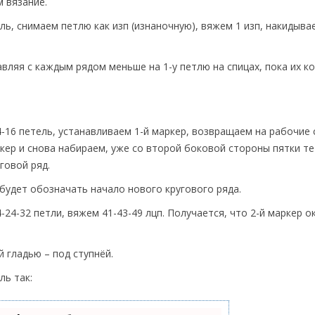
 вязание.
тель, снимаем петлю как изп (изнаночную), вяжем 1 изп, накидыва
ляя с каждым рядом меньше на 1-у петлю на спицах, пока их к
-16 петель, устанавливаем 1-й маркер, возвращаем на рабочие
кер и снова набираем, уже со второй боковой стороны пятки те
говой ряд.
будет обозначать начало нового кругового ряда.
-24-32 петли, вяжем 41-43-49 лцп. Получается, что 2-й маркер о
й гладью – под ступнёй.
ь так: