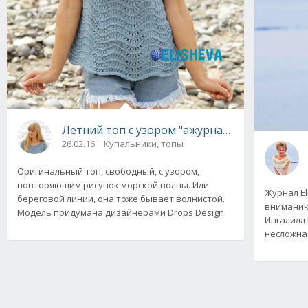
Летний топ с узором "ажурная волна" от Dr
26.02.16
Купальники, топы
Оригинальный топ, свободный, с узором,
повторяющим рисунок морской волны. Или
Журнал El
береговой линии, она тоже бывает волнистой.
вниманию
Модель придумана дизайнерами Drops Design
Ингалилл
несложная