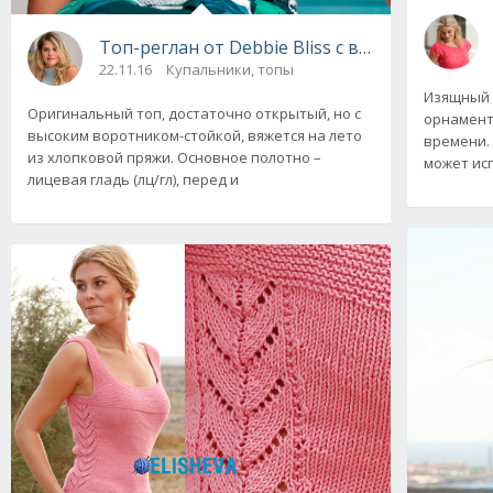
Топ-реглан от Debbie Bliss с высоким воро
22.11.16
Купальники, топы
Изящный 
Оригинальный топ, достаточно открытый, но с
орнамент
высоким воротником-стойкой, вяжется на лето
времени. 
из хлопковой пряжи. Основное полотно –
может исп
лицевая гладь (лц/гл), перед и