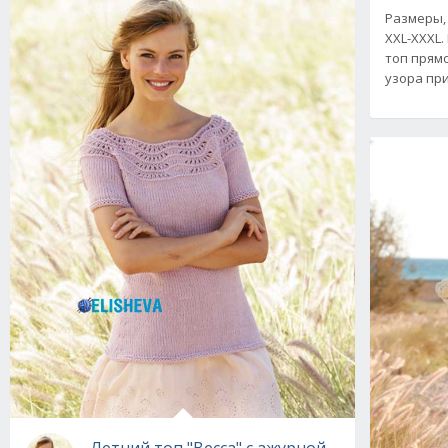
Размеры, 
XXL-XXXL.
топ прямо
узора при
Летний топ "Becca" с ажурной волной от Dr