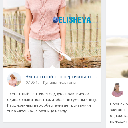
Элегантный топ персикового цвета с описан
07.06.17
Купальники, топы
Элегантный топ вяжется двумя практически
одинаковыми полотнами, оба они сужены книзу.
Пора бы 
Расширенный верх обеспечивает рукавчики
элегантно
типа «японка», а разница между
однако к
приходитс