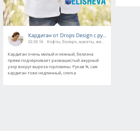
Кардиган от Drops Design с рукавом &#190; 
02.03.16
Кофты, болеро, жакеты, жилеты, пуловеры и с
Кардиган очень милый и нежный, белизна
пряжи подчёркивает размашистый ажурный
узор вокруг выреза горловины. Рукав ¾, сам
кардиган тоже недлинный, слегка