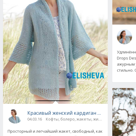
Удлинённ
Drops De
ажурным 
стильно.
Красивый женский кардиган из альпаки от 
04.03.16
Кофты, болеро, жакеты, жилеты, пуловеры и 
Просторный и легчайший жакет, свободный, как