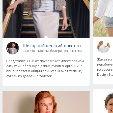
Шикарный женский жакет от Novita с узоро
24.09.16
Кофты, болеро, жакеты, жилеты, пуловеры и 
Жакет из
Представленный от Novita жакет имеет прямой
неизбежн
силуэт и небольшую длину, рукав ¾ органично
из весен
вписывается в общий замысел. Жакет тёплый,
Design St
связан из довольно толстой