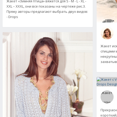
Жакет «Зимняя птица» вяжется для S - M - L - XL -
XXL – XXXL, они все показаны на чертеже рис.3.
Пряжу авторы предлагают выбрать двух видов:
- Drops
Жакет ис
спицами 
некрупный
захватыв
Прекрасны
короткий,