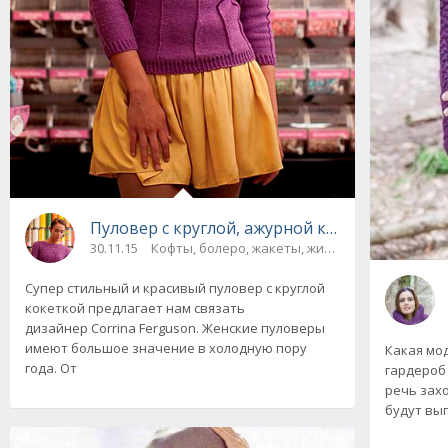
Пуловер с круглой, ажурной кокеткой "Пиро
30.11.15
Кофты, болеро, жакеты, жилеты, пуловеры и 
Супер стильный и красивый пуловер с круглой
кокеткой предлагает нам связать
дизайнер Corrina Ferguson. Женские пуловеры
имеют большое значение в холодную пору
Какая мо
года. От
гардероб 
речь зах
будут выг