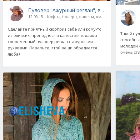
Пуловер "Ажурный реглан", вязаный спицам
12.03.15
Кофты, болеро, жакеты, жилеты, пуловеры и 
Сделайте приятный сюрприз себе или кому-то
Такой пу
из близких, преподнеся в качестве подарка
способный
современный пуловер реглан с ажурными
молодой 
рукавами. Поверьте, этой вещи обрадуется
очень сти
любая