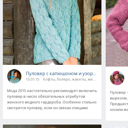
Пуловер с капюшоном и узорами "Mystery",
13.01.15
Кофты, болеро, жакеты, жилеты, пуловеры и 
Мода 2015 настоятельно рекомендует включить
Пуловер 
пуловер в число обязательных атрибутов
вырезом,
женского модного гардероба. Особенно стильно
Предшест
смотрится пуловер, если он связан спицами
носили м