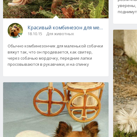
уверены, 
поднимут
Красивый комбинезон для мелких пород соба
18.10.15
Для животных
Обычно комбинезончик для маленькой собачки
вяжут так, что он продевается, как свитер,
через собачью мордочку, передние лапки
просовываются в рукавчики, и на спинку