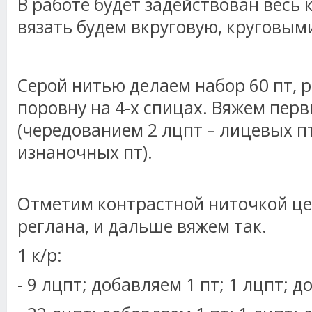
В работе будет задействован весь 
вязать будем вкруговую, круговыми
Серой нитью делаем набор 60 пт, 
поровну на 4-х спицах. Вяжем перв
(чередованием 2 лцпт – лицевых пт,
изнаночных пт).
Отметим контрастной ниточкой це
реглана, и дальше вяжем так.
1 к/р:
- 9 лцпт; добавляем 1 пт; 1 лцпт; д