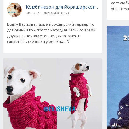
даст люб
Комбине
обязател
06.10.15
Для животных
Если у Вас живёт дома йоркширский терьер, то
для семьи это – просто находка! Пёсик со всеми
дружит, в печали утешает, даже умеет
слизывать слезинки у ребёнка. От