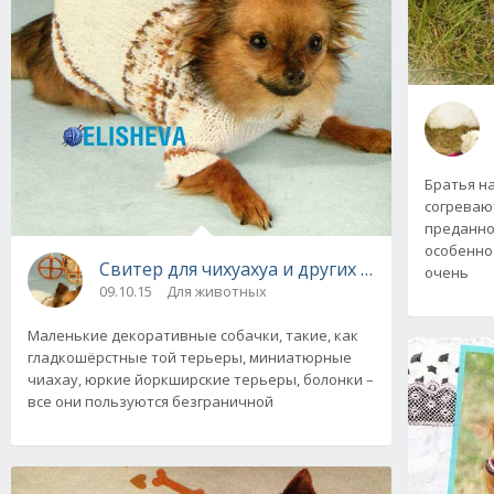
Братья н
согреваю
преданно
особенно
Свитер для чихуахуа и других мелких пород 
очень
09.10.15
Для животных
Маленькие декоративные собачки, такие, как
гладкошёрстные той терьеры, миниатюрные
чиахау, юркие йоркширские терьеры, болонки –
все они пользуются безграничной