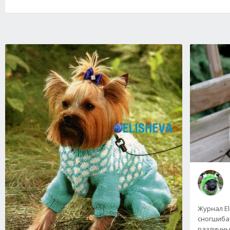
Журнал El
сногшиба
различны