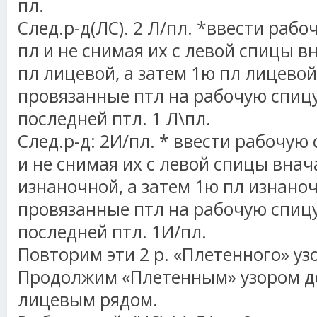
пл.
След.р-д(ЛС). 2 Л/пл. *ввести рабо
пл и не снимая их с левой спицы в
пл лицевой, а затем 1ю пл лицевой,
провязанные птл на рабочую спицу
последней птл. 1 Л\пл.
След.р-д: 2И/пл. * ввести рабочую 
и не снимая их с левой спицы внач
изнаночной, а затем 1ю пл изнаноч
провязанные птл на рабочую спицу
последней птл. 1И/пл.
Повторим эти 2 р. «Плетенного» уз
Продолжим «Плетенным» узором до
лицевым рядом.