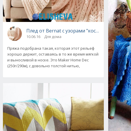
Плед от Bernat с узорами "косы" вязаный сп
10.06.16
Для дома
Пряжа подобрана такая, которая этот рельеф
хорошо держит, оставаясь в то же время мягкой
и выносливой в носке. Это Maker Home Dec
(250г/290м), с довольно толстой нитью,