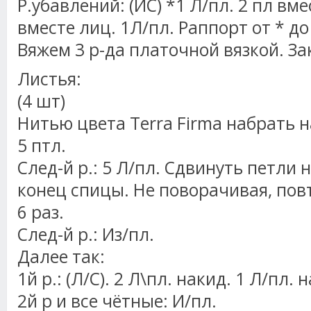
Р.убавлений: (ИС) *1 Л/пл. 2 пл вме
вместе лиц. 1Л/пл. Раппорт от * до
Вяжем 3 р-да платочной вязкой. За
Листья:
(4 шт)
Нитью цвета Terra Firma набрать 
5 птл.
След-й р.: 5 Л/пл. Сдвинуть петл
конец спицы. Не поворачивая, пов
6 раз.
След-й р.: Из/пл.
Далее так:
1й р.: (Л/С). 2 Л\пл. накид. 1 Л/пл. н
2й р и все чётные: И/пл.