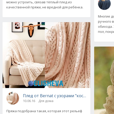
можно устроить, связав тёплый плед из
качественной пряжи, не вредной для ребёнка.
Многие д
ручного 
обихода.
пол, покр
Плед от Bernat с узорами "косы" вязаный сп
10.06.16
Для дома
Пряжа подобрана такая, которая этот рельеф