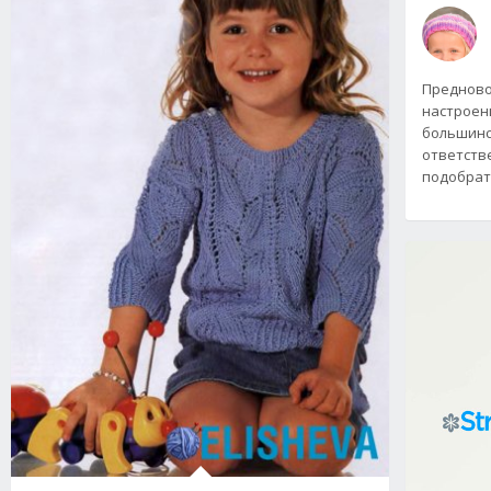
Предново
настроени
большинс
ответств
подобра