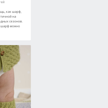
тей
щь, как шарф,
ктичной на
одных сезонов.
е шарф можно