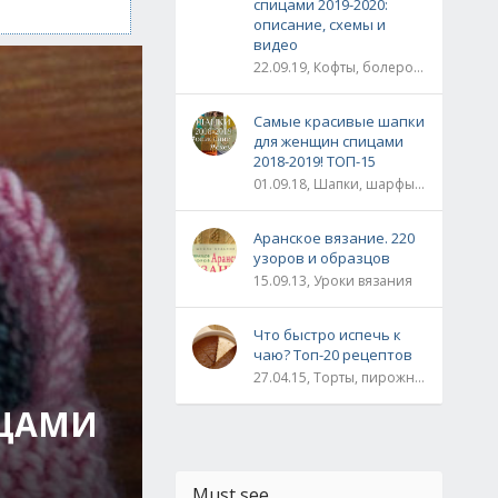
спицами 2019-2020:
описание, схемы и
видео
22.09.19, Кофты, болеро, жакеты, жилеты, пуловеры и свитера
Самые красивые шапки
для женщин спицами
2018-2019! ТОП-15
01.09.18, Шапки, шарфы, шали, снуды и палантины
Аранское вязание. 220
узоров и образцов
15.09.13, Уроки вязания
Что быстро испечь к
чаю? Топ-20 рецептов
27.04.15, Торты, пирожные, рулеты / Булки, пироги / Печенье, кексы, маффины / На скорую руку
ИЦАМИ
Must see