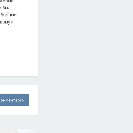
асивые
и был
 обычные
ивому и
комментарий