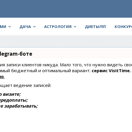
АМИ
ДАЧА
АСТРОЛОГИЯ
ДИЕТЫ/ПП
КОНКУР
legram-боте
ния записи клиентов никуда. Мало того, что нужно видеть сво
 самый бюджетный и оптимальный вариант:
сервис VisitTime.
но
.
ощает ведение записей:
 визите;
предоплаты;
е зарабатывать;