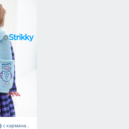
Drops Design, вязаная спицами
ф с карманами и вышивкой «Совы», вязаный спицами