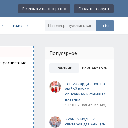
Реклама и партнерство
Создать аккаунт
СЫ
РАБОТЫ
Enter
Популярное
е расписание,
Рейтинг
Комментарии
Топ-20 кардиганов на
любой вкус с
описанием и схемами
вязания
13.10.15, Пальто, пончо, кардиганы
7 самых модных
свитеров для женщин