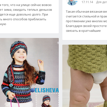
17.11.14
Для де
м того, что на улице сейчас вовсю
ет зима, ожидать теплых деньков
Такая обычная вязаная ве
дется еще довольно долго. При
считается стильной и пра
ть много способов приблизить
протяжении уже многих м
сную
Благодаря своей простот
связать в кратчайшие