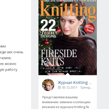
димо
еди них очень
газине,
шек можно
ную работу
Журнал Knitting № 175, декабрь 2017
05.12.2017
Тренды
0
Представляем вашему
вниманию зимнюю коллекцию
вязания из журнала Knitting №