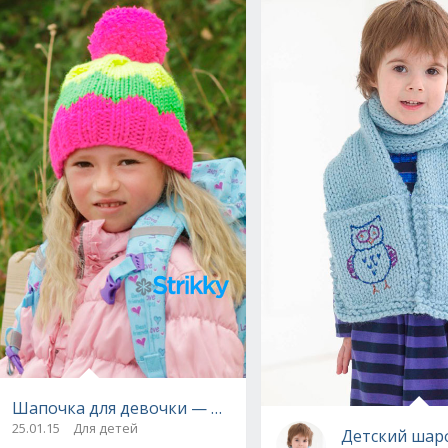
Шапочка для девочки — школьницы «Sun October», от 
 от Drops Design, вязаное спицами
25.01.15
Для детей
Детский шар