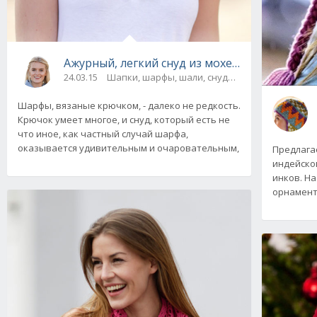
Ажурный, легкий снуд из мохера от Drops D
24.03.15
Шапки, шарфы, шали, снуды и палантины
Шарфы, вязаные крючком, - далеко не редкость.
Крючок умеет многое, и снуд, который есть не
что иное, как частный случай шарфа,
оказывается удивительным и очаровательным,
Предлага
индейског
инков. Н
орнамент