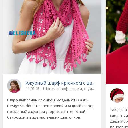
Ажурный шарф крючком с цветочной бахром
11.03.15
Шапки, шарфы, шали, снуды и палантины
Шарф выполнен крючком, модель от DROPS
Design Studio. Это - неширокий изящный шарф,
Такая шап
связанный ажурным узором, с интересной
сделать и
бахромой в виде маленьких цветочков.
Деда Моро
понравитс