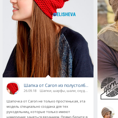
Шапка от Caron из полустолбиков: простое
26.09.18
Шапки, шарфы, шали, снуды и палантины
Шапочка от Caron не только простенькая, эта
модель специально создана для тех
рукодельниц, которые только имеют
намерение заняться вязанием. Прямо берите в