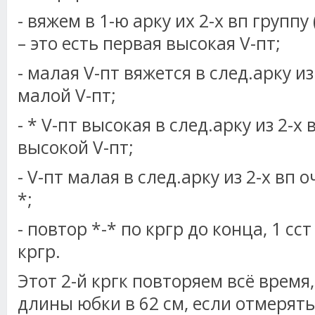
- вяжем в 1-ю арку их 2-х вп группу (
– это есть первая высокая V-пт;
- малая V-пт вяжется в след.арку и
малой V-пт;
- * V-пт высокая в след.арку из 2-х
высокой V-пт;
- V-пт малая в след.арку из 2-х вп
*;
- повтор *-* по кргр до конца, 1 сс
кргр.
Этот 2-й кргк повторяем всё время
длины юбки в 62 см, если отмерять 