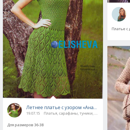
Платье с
Летнее платье с узором «Ананасы» вязаное
19.07.15
Платья, сарафаны, туники, юбки
Для размеров 36-38