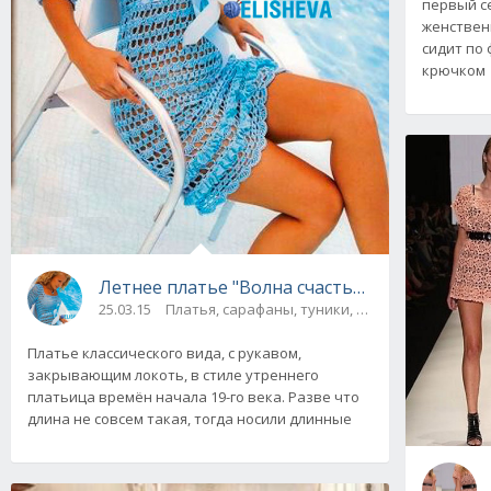
первый се
женствен
сидит по 
крючком
Летнее платье "Волна счастья", вязаное кр
25.03.15
Платья, сарафаны, туники, юбки
Платье классического вида, с рукавом,
закрывающим локоть, в стиле утреннего
платьица времён начала 19-го века. Разве что
длина не совсем такая, тогда носили длинные