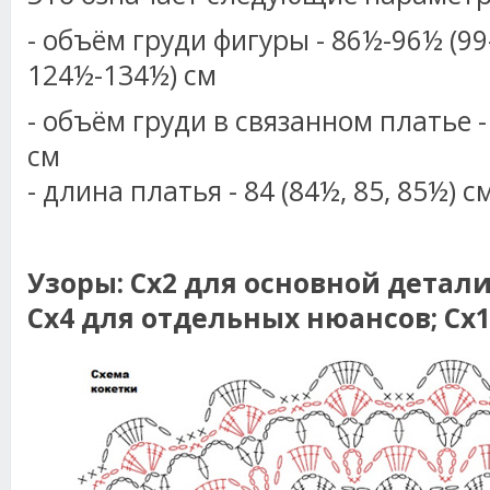
- объём груди фигуры - 86½-96½ (99
124½-134½) см
- объём груди в связанном платье - 
см
- длина платья - 84 (84½, 85, 85½) с
Узоры: Сх2 для основной детали;
Сх4 для отдельных нюансов; Сх1