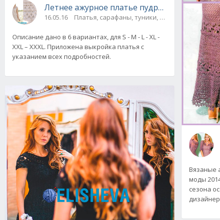
Летнее ажурное платье пудрового цвета в
16.05.16
Платья, сарафаны, туники, юбки
Описание дано в 6 вариантах, для S - M - L - XL -
XXL – XXXL. Приложена выкройка платья с
указанием всех подробностей.
Вязаные 
моды 2014
сезона о
дизайнер