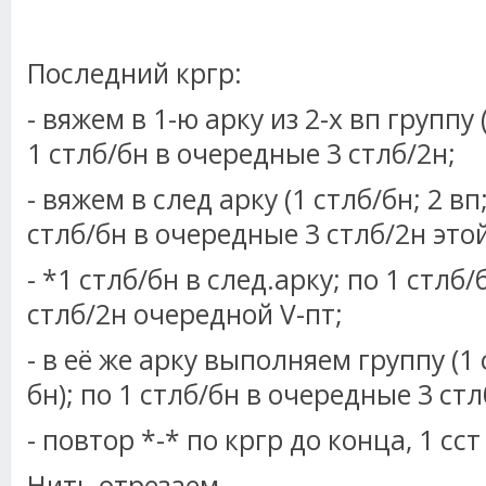
Последний кргр:
- вяжем в 1-ю арку из 2-х вп группу (
1 стлб/бн в очередные 3 стлб/2н;
- вяжем в след арку (1 стлб/бн; 2 вп;
стлб/бн в очередные 3 стлб/2н это
- *1 стлб/бн в след.арку; по 1 стлб
стлб/2н очередной V-пт;
- в её же арку выполняем группу (1 с
бн); по 1 стлб/бн в очередные 3 стл
- повтор *-* по кргр до конца, 1 сст
Нить отрезаем.