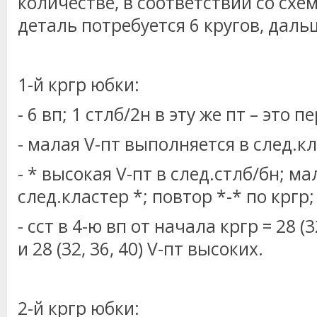
количестве, в соответствии со схе
деталь потребуется 6 кругов, даль
1-й кргр юбки:
- 6 вп; 1 стлб/2н в эту же пт – это п
- малая V-пт выполняется в след.кл
- * высокая V-пт в след.стлб/бн; ма
след.кластер *; повтор *-* по кргр
- сст в 4-ю вп от начала кргр = 28 (3
и 28 (32, 36, 40) V-пт высоких.
2-й кргр юбки: