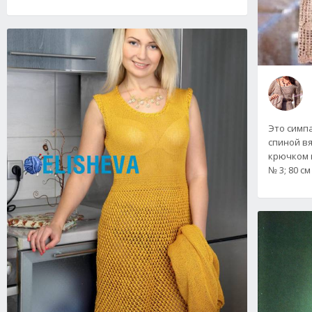
Это симп
спиной в
крючком н
№ 3; 80 с