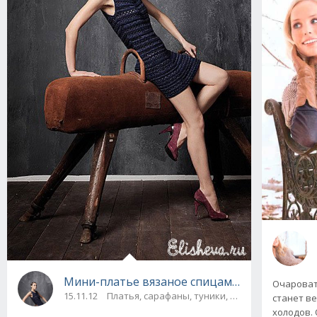
Мини-платье вязаное спицами и крючком
Очароват
15.11.12
Платья, сарафаны, туники, юбки / Платья, са
станет в
холодов. 