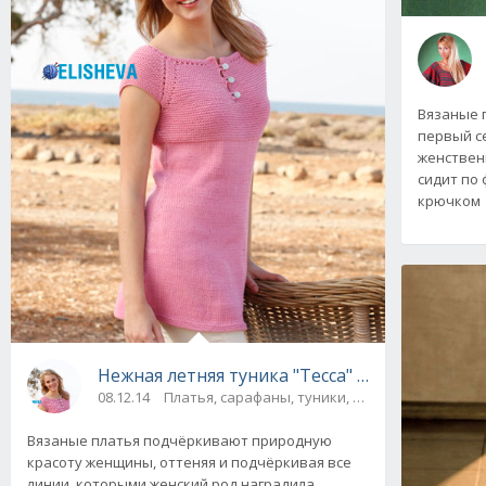
Вязаные 
первый се
женствен
сидит по 
крючком
Нежная летняя туника "Тесса" от Drops Desi
08.12.14
Платья, сарафаны, туники, юбки
Вязаные платья подчёркивают природную
красоту женщины, оттеняя и подчёркивая все
линии, которыми женский род наградила