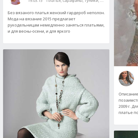
19.03.15
Платья, сарафаны, туники, юбки
Без вязаного платья женский гардероб неполон.
Мода на вязание 2015 предлагает
рукодельницам немедленно заняться платьями,
и для весны-осени, и для яркого
Описание 
позаимств
2009 г. Д
платье по