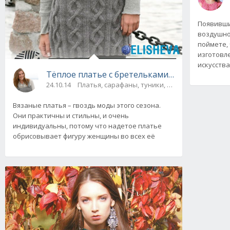
Появившис
воздушно
поймете,
изготовл
искусства
Тёплое платье с бретельками от Drops Desi
24.10.14
Платья, сарафаны, туники, юбки
Вязаные платья – гвоздь моды этого сезона.
Они практичны и стильны, и очень
индивидуальны, потому что надетое платье
обрисовывает фигуру женщины во всех её