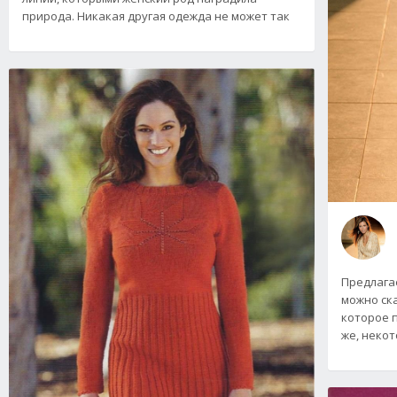
природа. Никакая другая одежда не может так
Предлага
можно ск
которое п
же, неко