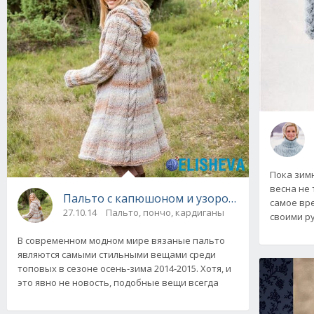
Пока зим
весна не 
Пальто с капюшоном и узором из кос "Cappu
самое вр
27.10.14
Пальто, пончо, кардиганы
своими р
В современном модном мире вязаные пальто
являются самыми стильными вещами среди
топовых в сезоне осень-зима 2014-2015. Хотя, и
это явно не новость, подобные вещи всегда