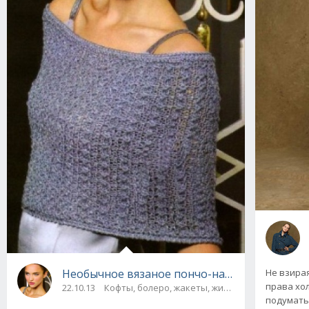
Необычное вязаное пончо-накидка с фанта
Не взирая
права хо
22.10.13
Кофты, болеро, жакеты, жилеты / Пальто, пон
подумать 