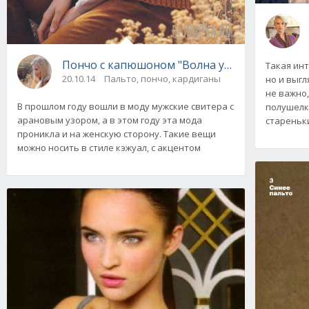
Пончо с капюшоном "Волна узоров", вязано
Такая ин
20.10.14
Пальто, пончо, кардиганы
но и выгл
не важно,
В прошлом году вошли в моду мужские свитера с
полушелк
арановым узором, а в этом году эта мода
стареньк
проникла и на женскую сторону. Такие вещи
можно носить в стиле кэжуал, с акцентом