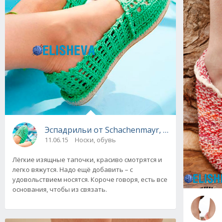
Эспадрильи от Schachenmayr, вязаные крюч
11.06.15
Носки, обувь
Лёгкие изящные тапочки, красиво смотрятся и
легко вяжутся. Надо ещё добавить – с
удовольствием носятся. Короче говоря, есть все
основания, чтобы из связать.