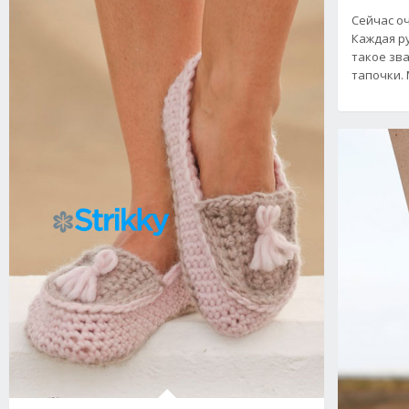
Сейчас о
Каждая р
такое зва
тапочки.