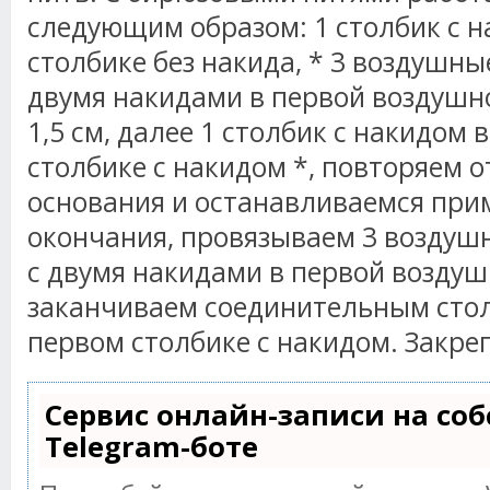
следующим образом: 1 столбик с
н
столбике без
накида
, * 3 воздушны
двумя
накидами
в первой воздушно
1,5 см, далее 1 столбик с
накидом
в
столбике с
накидом
*, повторяем от
основания и останавливаемся прим
окончания,
провязываем
3 воздушн
с двумя
накидами
в первой воздуш
заканчиваем соединительным сто
первом столбике с
накидом
. Закре
Сервис онлайн-записи на со
Telegram-боте