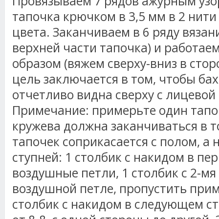
Провязываем
7 рядов ажурным узо
тапочка крючком в 3,5 мм в 2 нити
цвета. Заканчиваем в 6 ряду вяза
верхней части тапочка) и работа
образом (вяжем сверху-вниз в сто
цель заключается в том, чтобы ба
отчетливо видна сверху с лицевой 
Примечание: примерьте один тапо
кружева должна заканчиваться в то
тапочек соприкасается с полом, а 
ступней: 1 столбик с
накидом
в пер
воздушные петли, 1 столбик с 2-мя
воздушной петле, пропустить приме
столбик с
накидом
в следующем ст