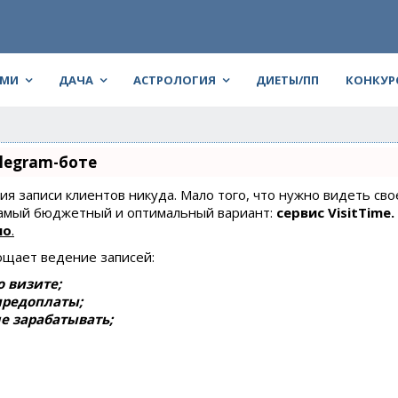
АМИ
ДАЧА
АСТРОЛОГИЯ
ДИЕТЫ/ПП
КОНКУР
legram-боте
ния записи клиентов никуда. Мало того, что нужно видеть сво
 самый бюджетный и оптимальный вариант:
сервис VisitTime.
но
.
ощает ведение записей:
 визите;
предоплаты;
е зарабатывать;