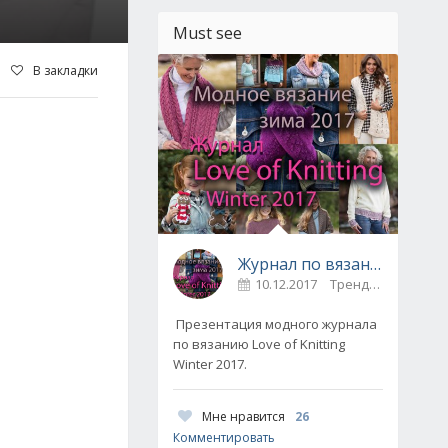
Must see
В закладки
Журнал по вязанию Love of Knitting выпуск Зима 2017
10.12.2017
Тренды / Вдохновение
Презентация модного журнала
по вязанию Love of Knitting
Winter 2017.
Мне нравится
26
Комментировать