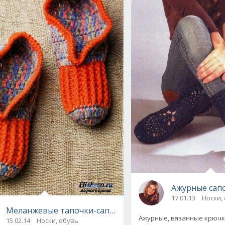
Ажурные сап
17.01.13
Носки,
Меланжевые тапочки-сапожки, вязаные крючком
Ажурные, вязанные крючк
15.02.14
Носки, обувь