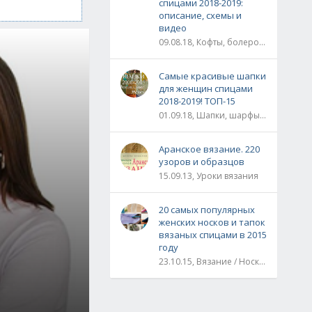
спицами 2018-2019:
описание, схемы и
видео
09.08.18, Кофты, болеро, жакеты, жилеты, пуловеры и свитера
Самые красивые шапки
для женщин спицами
2018-2019! ТОП-15
01.09.18, Шапки, шарфы, шали, снуды и палантины
Аранское вязание. 220
узоров и образцов
15.09.13, Уроки вязания
20 самых популярных
женских носков и тапок
вязаных спицами в 2015
году
23.10.15, Вязание / Носки, обувь