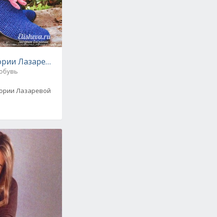
тории Лазарерой вязаные крючком
 обувь
ементами, от DROPS Design, вязаные крючком
тории Лазаревой