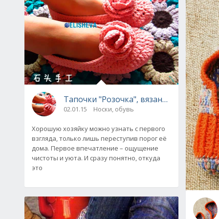
Тапочки "Розочка", вязаные крючком
02.01.15
Носки, обувь
Хорошую хозяйку можно узнать с первого
взгляда, только лишь переступив порог её
дома. Первое впечатление – ощущение
чистоты и уюта. И сразу понятно, откуда
это