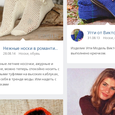
Угги от Вик
31.08.13
Носки,
Нежные носки в романтическом стиле, с ажурными эл
Изделие Угги Модель Вик
n, вязаные крючком
выполнено крючком.
28.08.14
Носки, обувь
ные летние носочки, ажурные и
е, можно теперь спокойно носить с
ыми туфлями на высоких каблуках,
себя в тренде моды. Или надеть с
жками