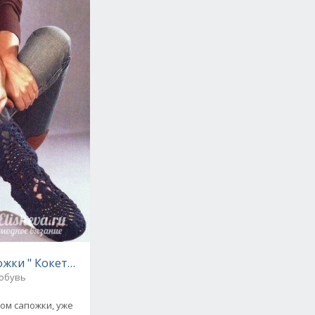
ожки " Кокетка" вязаные крючком
 обувь
ом сапожки, уже