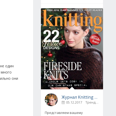
 не один
 много
тильно они
Журнал Knitting № 175, декабрь 2017
05.12.2017
Тренды
0
Представляем вашему