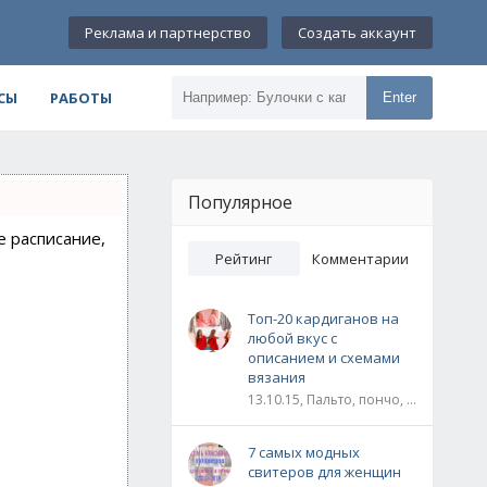
Реклама и партнерство
Создать аккаунт
СЫ
РАБОТЫ
Enter
Популярное
е расписание,
Рейтинг
Комментарии
Топ-20 кардиганов на
любой вкус с
описанием и схемами
вязания
13.10.15, Пальто, пончо, кардиганы
7 самых модных
свитеров для женщин