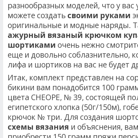
разнообразных моделей, что у вас 
можете создать
своими руками
э
оригинальные и модные наряды. Т
ажурный
вязаный крючком куп
шортиками
очень нежно смотритс
еще и довольно соблазнительно, к
лифа и шортиков на вас не будет 
Итак, комплект представлен на со
бикини вам понадобится 100 грам
цвета
CHEOPE
, № 39, состоящей п
египетского хлопка (50г/150м), гоб
крючок № три. Для создания шорт
схемы вязания
и объяснения, ва
приобрести 150 грамм пряжи перс