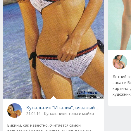
Летний се
закат и В
картина, 
художника
Купальник "Италия", вязаный крючком
21.04.14
Купальники, топы и майки
Бикини, как известно, считается самой
популярной моделью купальников. Конечно,