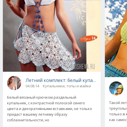
Летний комплект: белый купальник и парео
04.08.14
Купальники, топы и майки
Белый вязаный крючком раздельный
Такой ле
купальник, с контрастной полоской синего
треуголь
цвета и декоративными вставками, не только
только в 
придаст вашему летнему образу
как само
соблазнительности, но