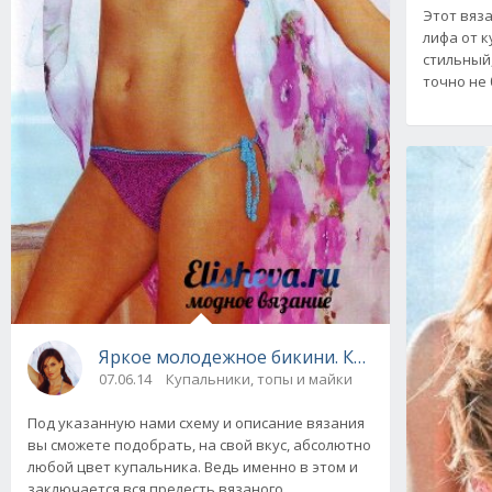
Этот вяза
лифа от к
стильный
точно не 
Яркое молодежное бикини. Купальник вяза
07.06.14
Купальники, топы и майки
Под указанную нами схему и описание вязания
вы сможете подобрать, на свой вкус, абсолютно
любой цвет купальника. Ведь именно в этом и
заключается вся прелесть вязаного