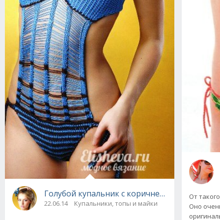
Голубой купальник с коричневыми вставкам
От такого
22.06.14
Купальники, топы и майки
Оно очень
оригинал