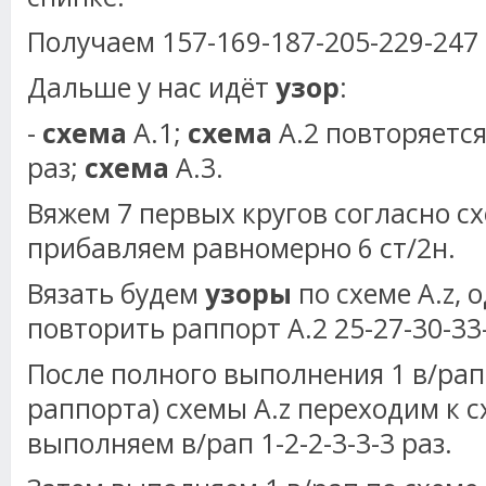
Получаем 157-169-187-205-229-247 
Дальше у нас идёт
узор
:
-
схема
А.1;
схема
А.2 повторяется
раз;
схема
А.3.
Вяжем 7 первых кругов согласно схе
прибавляем равномерно 6 ст/2н.
Вязать будем
узоры
по схеме A.z, 
повторить раппорт А.2 25-27-30-33
После полного выполнения 1 в/рап
раппорта) схемы A.z переходим к сх
выполняем в/рап 1-2-2-3-3-3 раз.