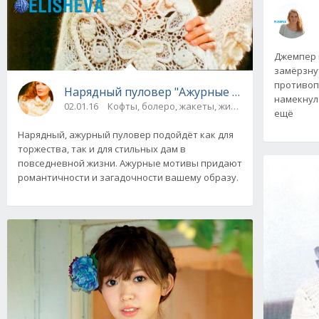
Джемпер н
замёрзнут
противоп
Нарядный пуловер "Ажурные мотивы" вяза
намекнул
02.01.16
Кофты, болеро, жакеты, жилеты
ещё
Нарядный, ажурный пуловер подойдёт как для
торжества, так и для стильных дам в
повседневной жизни. Ажурные мотивы придают
романтичности и загадочности вашему образу.