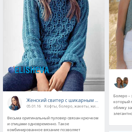
Болеро – 
Женский свитер с шикарным узором вязаны
который 
05.01.16
Кофты, болеро, жакеты, жилеты, пуловеры и 
облику з
элегантно
Весьма оригинальный пуловер связан крючком
и спицами одновременно. Такое
комбинированное вязание позволяет