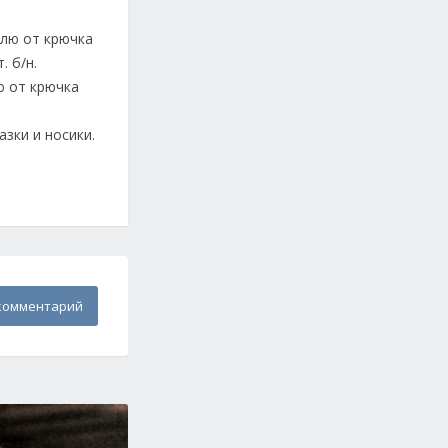
тлю от крючка
. б/н.
ю от крючка
зки и носики.
комментарий