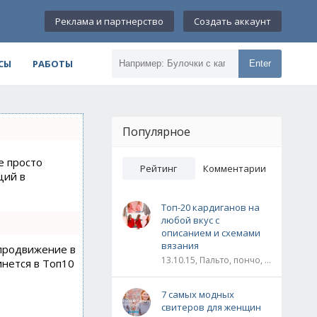
Реклама и партнерство
Создать аккаунт
СЫ
РАБОТЫ
Enter
Популярное
е просто
Рейтинг
Комментарии
ций в
Топ-20 кардиганов на
любой вкус с
описанием и схемами
вязания
 продвижение в
13.10.15, Пальто, пончо, кардиганы
инется в Топ10
7 самых модных
свитеров для женщин