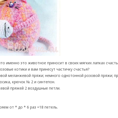
что именно это животное приносит в своих мягких лапках счасть
озовые котики и вам принесут частичку счастья?
овой меланжевой пряжи; немного однотонной розовой пряжи; п
осика, крючок № 2 и синтепон.
евой пряжей 2 воздушные петли.
оряем от * до * 6 раз =18 петель.