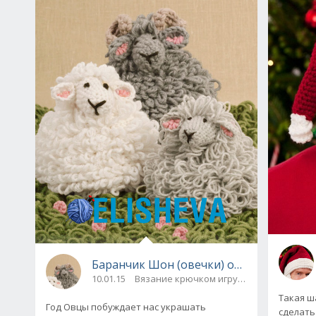
Баранчик Шон (овечки) от Drops Desig
10.01.15
Вязание крючком игрушек, безделушек
Такая ш
Год Овцы побуждает нас украшать
сделать