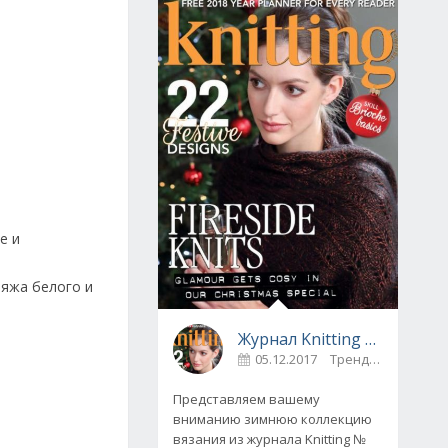
е и
ряжа белого и
Журнал Knitting № 175, декабрь 2017
05.12.2017
Тренды
0
Представляем вашему
вниманию зимнюю коллекцию
вязания из журнала Knitting №