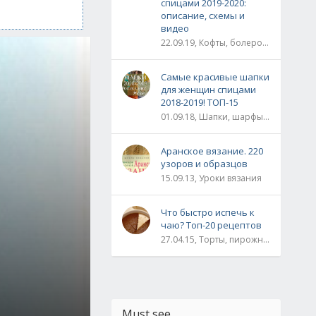
спицами 2019-2020:
описание, схемы и
видео
22.09.19, Кофты, болеро, жакеты, жилеты, пуловеры и свитера
Самые красивые шапки
для женщин спицами
2018-2019! ТОП-15
01.09.18, Шапки, шарфы, шали, снуды и палантины
Аранское вязание. 220
узоров и образцов
15.09.13, Уроки вязания
Что быстро испечь к
чаю? Топ-20 рецептов
27.04.15, Торты, пирожные, рулеты / Булки, пироги / Печенье, кексы, маффины / На скорую руку
Must see