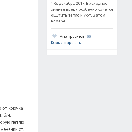
175, декабрь 2017. В холодное
зимнее время особенно хочется
ощутить тепло и уют. В этом
номере
Мне нравится
55
Комментировать
ю от крючка
. б/н.
торую петлю
зменений ст.