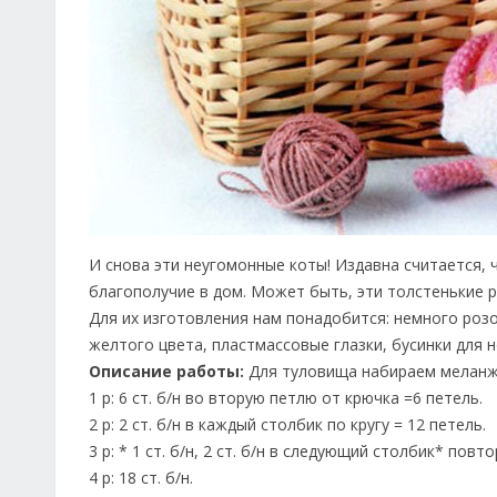
И снова эти неугомонные коты! Издавна считается, 
благополучие в дом. Может быть, эти толстенькие р
Для их изготовления нам понадобится: немного роз
желтого цвета, пластмассовые глазки, бусинки для н
Описание работы:
Для туловища набираем меланж
1 р: 6 ст. б/н во вторую петлю от крючка =6 петель.
2 р: 2 ст. б/н в каждый столбик по кругу = 12 петель.
3 р: * 1 ст. б/н, 2 ст. б/н в следующий столбик* повт
4 р: 18 ст. б/н.