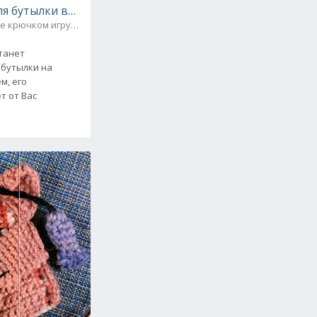
ля бутылки вязаный спицами и крючком
е крючком игрушек, безделушек / Для дома
танет
 бутылки на
м, его
т от Вас