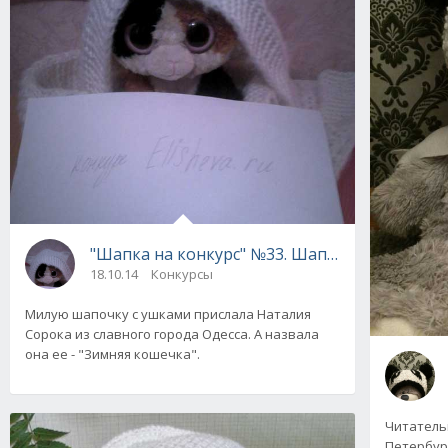
18.10.14
Конкурсы
Милую шапочку с ушками прислала Наталия
Сорока из славного города Одесса. А назвала
она ее - "Зимняя кошечка".
Читатель
Петербур