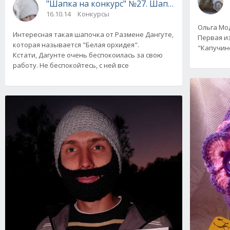
"Шапка на конкурс" №27. Шапка "Белая орхи
16.10.14
Конкурсы
Ольга Мод
Интересная такая шапочка от Размене Дангуте,
Первая и
которая называется "Белая орхидея".
"Капучино
Кстати, Дагунте очень беспокоилась за свою
работу. Не беспокойтесь, с ней все